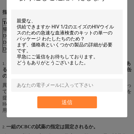
指定
Tecom TEK-2002 TEK-II
猫。いいえ
記述
パックのサイズ
DWX-31401
DILUENT-TEK3
20L
DWX-31402
LYSE-TEK3
500ml
DWX-31403
RINSE-TEK
5L
モデルのための血液学の試薬はセット購入されるべきであ
1.
るかどうかか。異なったブランドまたは異なったバッチの缶
の試薬一緒に使用されるか。
異なった製造業者の試薬の物理的なおよび化学索引が異なっ
ているので同じブランドの試薬の全セットを使用することを
提案する。混合物はに不正確な結果を導くかもしれない。
送信
Hemolytic代理店および希釈剤は試薬の異なったバッチで使
用することができる。
一組のCBCの試薬の指定は固定されるか。
2.