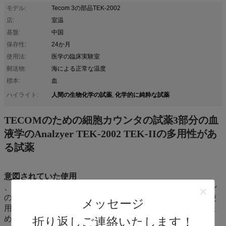
モデル:
Tecom 3の部品TEK-2002
店:
室温
基盤:
中国
保存性:
24か月
使用法:
医学の臨床実験室
郵送物:
海による正常な温度
標本:
血
人間の生物化学の試薬
化学的に純粋な試薬
ハイライト:
,
TECOMのための細胞カウンタの試薬3部分の血
液学のAnalzyer TEK-2002 TEK-IIの多用性があ
る試薬
意図されていた使用
、Tecom TEK-2002 TEK-IIの血液学の検光子のヘモグロビン
の決定数え、大きさで分類し、そしてWBCの微分血球に使
メッセージ
用するため。 このプロダクトは生体外の診断使用だけのた
めである。
折り返しご連絡いたします！