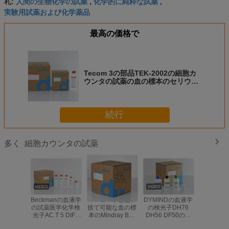
人間の生物化学の試薬
化学的に純粋な試薬
札:
,
,
実験用試薬および化学薬品
最高の価格で
Tecom 3の部品TEK-2002の細胞カ
ウンタの試薬の血の標本のセリウム
CFDAの標準
続行
細胞カウンタの試薬
多く
Beckmanの血液学
バーコードと使い
DYMINDの血液学
細胞カウ
の試薬医学化学検
捨て可能な血の標
の検光子DH76
薬のNi
光子AC.T 5 DIFF
本のMindray BC-
DH56 DF50の多
Kohden
第三者
5800 BC-5200の
用性がある試薬5
MEK-640