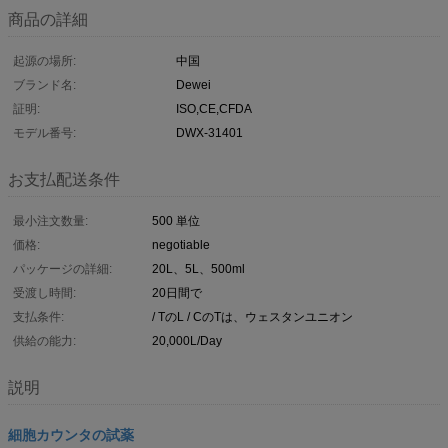
商品の詳細
起源の場所:
中国
ブランド名:
Dewei
証明:
ISO,CE,CFDA
モデル番号:
DWX-31401
お支払配送条件
最小注文数量:
500 単位
価格:
negotiable
パッケージの詳細:
20L、5L、500ml
受渡し時間:
20日間で
支払条件:
/ TのL / CのTは、ウェスタンユニオン
供給の能力:
20,000L/Day
説明
細胞カウンタの試薬