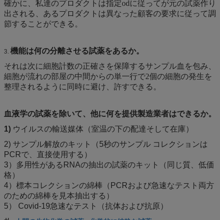
確かに、私達のプロダクトは指定odに従ってが元の試薬作り
出される、あるプロダクトは異なった顧客の要求に従って調
節することができる。
機能は何の分離させる試薬をあるか。
3.
それは次に細胞計数の正確さを保障するサンプル血を包み、
細胞が流れの部屋の中間からの単一行で2個の細胞の発生を
整理されるように同時に避け、許すできる。
血液学の試薬を除いて、他に何を提供製造業者はできるか。
1)
ウイルスの輸送媒体（室温の下の配達そして在庫）
2) サンプル解放のキット（5秒のサンプル コレクションは
PCRで、直接使用する）
3）多用性があるRNAの抽出の試薬のキット（同じ質、低価
格）
4）標本コレクションの綿棒（PCRおよび急速なテスト両方
のための綿棒を見本抽出する）
5） Covid-19急速なテスト（抗体および抗原）