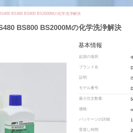
0 BS400 BS480 BS800 BS2000Mの化学洗浄解決
0 BS480 BS800 BS2000Mの化学洗浄解決
基本情報
起源の場所:
ブランド名:
D
証明:
I
モデル番号:
D
最小注文数量:
価格:
n
パッケージの詳細:
1
受渡し時間: