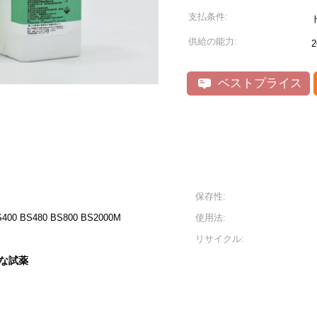
支払条件:
供給の能力:
2
ベストプライス
保存性:
400 BS480 BS800 BS2000M
使用法:
リサイクル:
な試薬