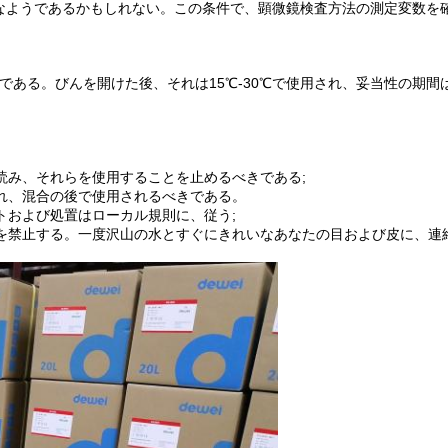
なようであるかもしれない。この条件で、顕微鏡検査方法の測定変数を
年である。びんを開けた後、それは15℃-30℃で使用され、妥当性の期間
く読み、それらを使用することを止めるべきである;
かれ、混合の後で使用されるべきである。
トおよび処置はローカル規則に、従う;
とを禁止する。一度沢山の水とすぐにきれいなあなたの目および皮に、連