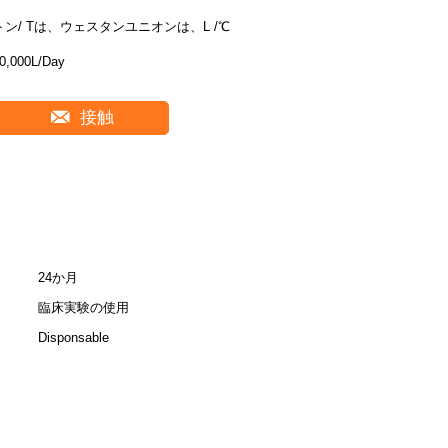
トン/ Tは、ウェスタンユニオンは、L /℃
0,000L/Day
接触
24か月
臨床実験の使用
Disponsable