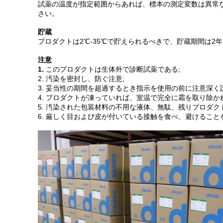
試薬の温度が指定範囲からあれば、標本の測定変数は異常
さい。
貯蔵
プロダクトは2℃-35℃で貯えられるべきで、貯蔵期間は2
注意
1.
このプロダクトは生体外で診断試薬である;
2. 汚染を密封し、防ぐ注意;
3. 妥当性の期間を超過するとき指示を使用の前に注意深
4. プロダクトが凍っていれば、室温で完全に霜を取り除
5. 汚染された包装材料の不用な液体、無駄、残りプロダク
6. 厳しく目および皮が付いている接触を食べ、避けるこ