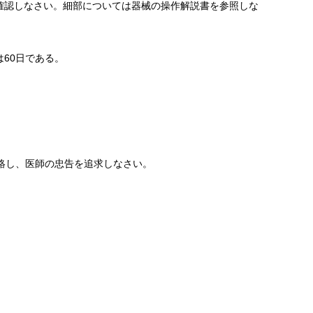
確認しなさい。細部については器械の操作解説書を参照しな
は60日である。
絡し、医師の忠告を追求しなさい。