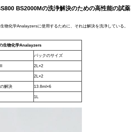
S480 BS800 BS2000Mの洗浄解決のための高性能の試薬
Mの生物化学Analayzers
に使用するために
、それは解決を洗浄している。
0Mの生物化学Analayzers
パックのサイズ
I
2L×2
2L×2
の解決
13.8ml×6
1L