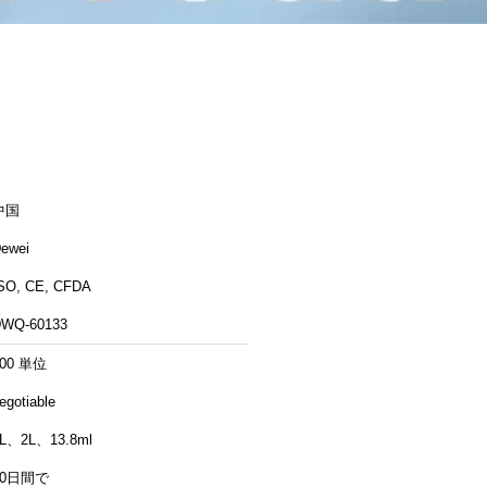
中国
ewei
SO, CE, CFDA
WQ-60133
500 単位
egotiable
L、2L、13.8ml
20日間で