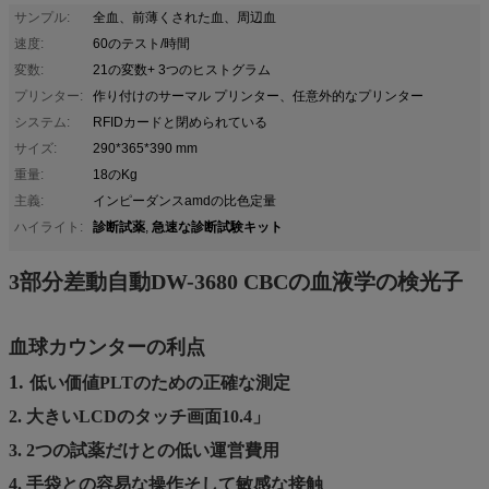
サンプル:
全血、前薄くされた血、周辺血
速度:
60のテスト/時間
変数:
21の変数+ 3つのヒストグラム
プリンター:
作り付けのサーマル プリンター、任意外的なプリンター
システム:
RFIDカードと閉められている
サイズ:
290*365*390 mm
重量:
18のKg
主義:
インピーダンスamdの比色定量
診断試薬
急速な診断試験キット
ハイライト:
,
3部分差動自動DW-3680 CBCの血液学の検光子
血球カウンターの利点
1.
低い価値PLTのための正確な測定
2. 大きいLCDのタッチ画面10.4」
3. 2つの試薬だけとの低い運営費用
4. 手袋との容易な操作そして敏感な接触