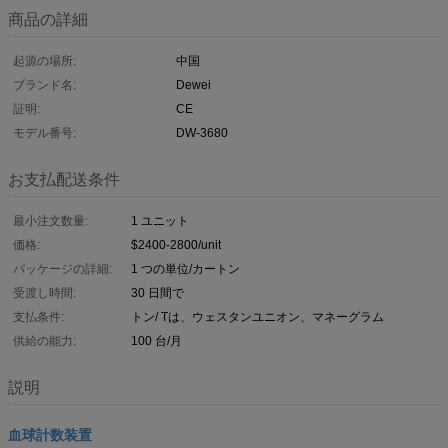
商品の詳細
起源の場所:
中国
ブランド名:
Dewei
証明:
CE
モデル番号:
DW-3680
お支払配送条件
最小注文数量:
1 ユニット
価格:
$2400-2800/unit
パッケージの詳細:
1 つの単位/カートン
受渡し時間:
30 日間で
支払条件:
トン/ Tは、ウェスタンユニオン、マネーグラム
供給の能力:
100 台/月
説明
血球計数装置