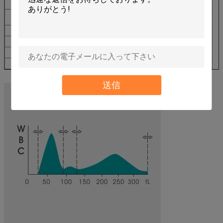
Paramter
直線性の範囲
引き継ぎなさい
CV
WBC
0-100 x 10 9/L
≤0.5%
≤2.0%
RBC
0.1-8 x10 12/L
≤0.5%
≤1.5%
HGB
0-250のg/L
≤0.6%
≤1.5%
PLT
0-1000 x 10 9/L
≤1.0%
≤4.0%
MCV
-
-
≤1.0%
送信