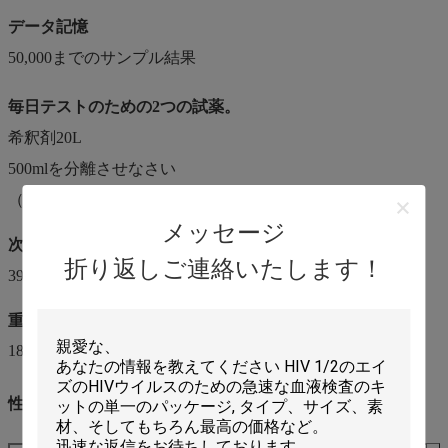
データ記憶
50,000までのサンプル結果
毎日テストのための2つの試薬。
希釈剤20L
500mlを分離させなさい
（唯一の維持のための調査きれいな50ml）
メッセージ
次元
折り返しご連絡いたします！
390mm （L）/285mm （H） W）/390mm （
重量
18kg
性能