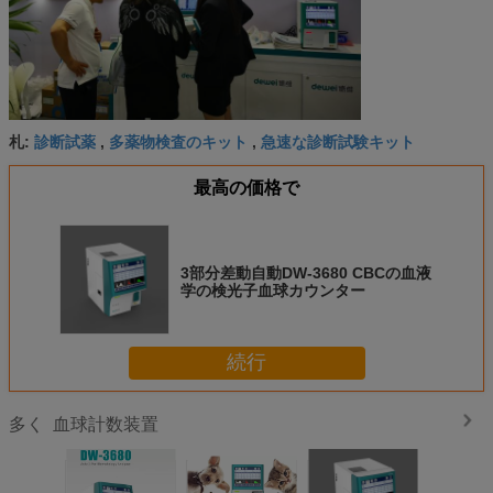
診断試薬
多薬物検査のキット
急速な診断試験キット
札:
,
,
最高の価格で
3部分差動自動DW-3680 CBCの血液
学の検光子血球カウンター
続行
血球計数装置
多く