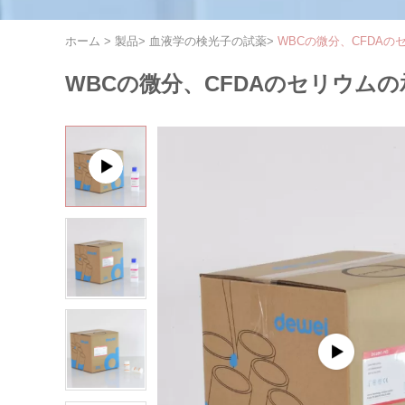
ホーム
>
製品
>
血液学の検光子の試薬
>
WBCの微分、CFDAのセ
WBCの微分、CFDAのセリウムの承