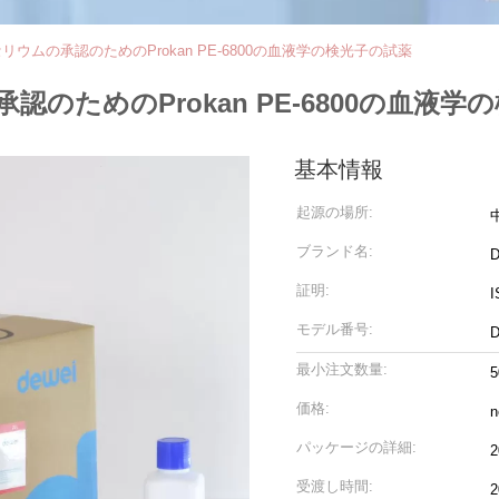
リウムの承認のためのProkan PE-6800の血液学の検光子の試薬
認のためのProkan PE-6800の血液
基本情報
起源の場所:
ブランド名:
D
証明:
I
モデル番号:
D
最小注文数量:
価格:
n
パッケージの詳細:
2
受渡し時間: