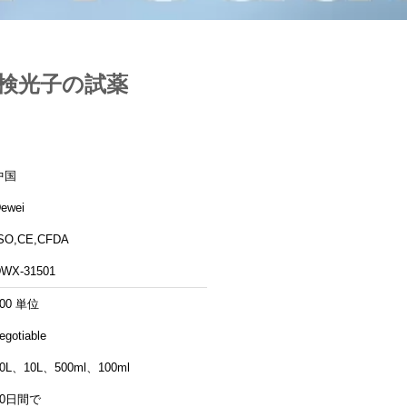
学の検光子の試薬
中国
ewei
SO,CE,CFDA
WX-31501
500 単位
egotiable
0L、10L、500ml、100ml
20日間で