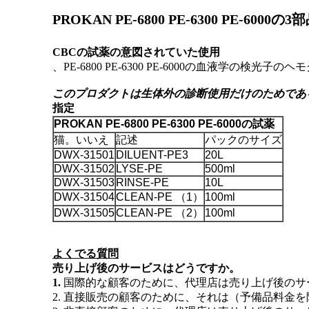
PROKAN PE-6800 PE-6300 P
、PE-6800 PE-6300 PE-6000の血液学
このプロダクトは生体外の診断使用だけのためであ
指定
PROKAN PE-6800 PE-6300 PE-6000の試薬
猫。いいえ
記述
パックのサイズ
DWX-31501
DILUENT-PE3
20L
DWX-31502
LYSE-PE
500ml
DWX-31503
RINSE-PE
10L
DWX-31504
CLEAN-PE （1）
100ml
DWX-31505
CLEAN-PE （2）
100ml
よくでる質問
売り上げ後のサービスはどうですか。
1.
国際的な顧客のために、代理店は売り上げ後のサ
2. 直接販売の顧客のために、それは（予備品料