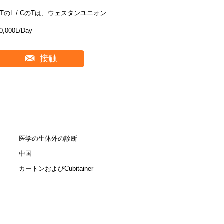
/ TのL / CのTは、ウェスタンユニオン
0,000L/Day
接触
医学の生体外の診断
中国
カートンおよびCubitainer