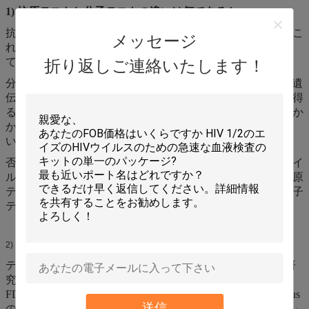
1) 抗原テストと分子テストの違いは何であるか。
抗原テストはウイルスの表面の特定の蛋白質を検出する。こ
メッセージ
れらのテストはより速く、比較的安価ですが、FDAに従っ
て活動的な伝染を逃すことのより高いチャンスが、ある。
折り返しご連絡いたします！
分子（PCRかポリメラーゼ連鎖反応）テストはウイルスの遺
伝物質を検出する。これらのテストは複雑な技術が結果を得
るように要求し通常それらの結果を得るために一日か二日か
かる（実験室容量によって、結果は週にとるかもしれな
い）。
否定的な結果におよびあなたに（徴候か露出のために）ウイ
ルスがあるかもしれないことを信じる理由があることを抗原
テストが示せば、あなたの医者は結果を確認するために分子
テストを発注するかもしれない。
どのテストより正確であるか。
2)
テストは正確な100%ではないが分子テストは利用できる研
究に従って抗原テストより正確、であると考慮される。
FDAに従って、抗原テストは「限定的に活動的なcoronavirus
送信
の伝染を除外できないが」、プラスの結果は「極めて正確」