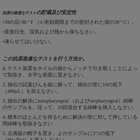
の貯蔵及び安定性
抗原の急速なテスト
•39の店| 86 º F （4 |有効期限までの密封された袋の30 º C）。
•直接日光、湿気および熱から保ちなさい。
•凍らせてはいけない。
この抗原急速なテストを行う方法か。
1.
テスト装置をホイルの袋からノッチで引き裂くことによっ
て取除き、水平な表面に置きなさい。
2. 抽出の試薬びんを縦に握って、抽出の管に10の低下
（400μL）を加えなさい。
3. 抽出の解決にnasopharyngeal （およびoropharyngeal）綿棒
のサンプルを、従って、10回混合する綿棒を挿入しなさい。
4. 標本のほとんどを得るために解決の管に対して押している
間綿棒を取除きなさい
5. 点滴器の帽子を置き、よのサンプルに3つの低下
（60~70μl）を落としなさい。