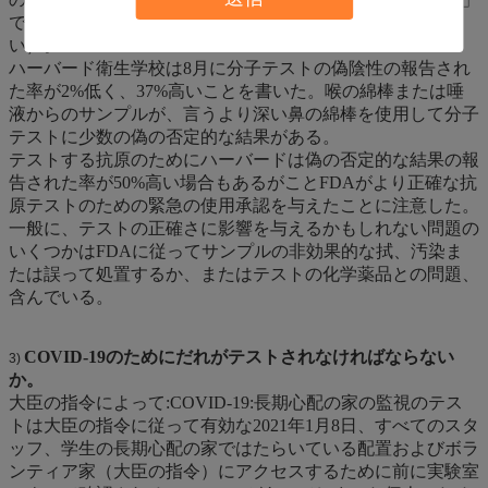
である（否定的な結果は確認テストを要求するかもしれな
い）。
ハーバード衛生学校は8月に分子テストの偽陰性の報告され
た率が2%低く、37%高いことを書いた。喉の綿棒または唾
液からのサンプルが、言うより深い鼻の綿棒を使用して分子
テストに少数の偽の否定的な結果がある。
テストする抗原のためにハーバードは偽の否定的な結果の報
告された率が50%高い場合もあるがことFDAがより正確な抗
原テストのための緊急の使用承認を与えたことに注意した。
一般に、テストの正確さに影響を与えるかもしれない問題の
いくつかはFDAに従ってサンプルの非効果的な拭、汚染ま
たは誤って処置するか、またはテストの化学薬品との問題、
含んでいる。
COVID-19のためにだれがテストされなければならない
3)
か。
大臣の指令によって:COVID-19:長期心配の家の監視のテス
トは大臣の指令に従って有効な2021年1月8日、すべてのスタ
ッフ、学生の長期心配の家ではたらいている配置およびボラ
ンティア家（大臣の指令）にアクセスするために前に実験室