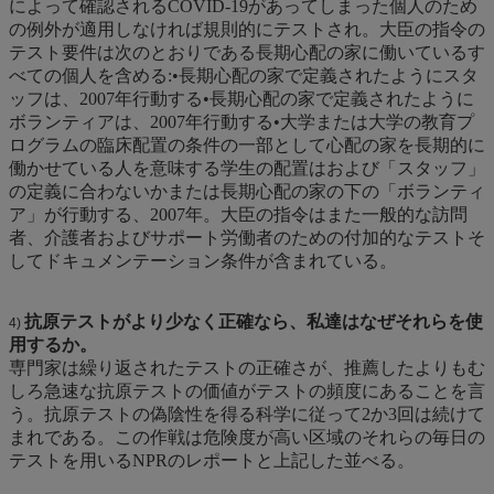
によって確認されるCOVID-19があってしまった個人のため
の例外が適用しなければ規則的にテストされ。大臣の指令の
テスト要件は次のとおりである長期心配の家に働いているす
べての個人を含める:•長期心配の家で定義されたようにスタ
ッフは、2007年行動する•長期心配の家で定義されたように
ボランティアは、2007年行動する•大学または大学の教育プ
ログラムの臨床配置の条件の一部として心配の家を長期的に
働かせている人を意味する学生の配置はおよび「スタッフ」
の定義に合わないかまたは長期心配の家の下の「ボランティ
ア」が行動する、2007年。大臣の指令はまた一般的な訪問
者、介護者およびサポート労働者のための付加的なテストそ
してドキュメンテーション条件が含まれている。
抗原テストがより少なく正確なら、私達はなぜそれらを使
4)
用するか。
専門家は繰り返されたテストの正確さが、推薦したよりもむ
しろ急速な抗原テストの価値がテストの頻度にあることを言
う。抗原テストの偽陰性を得る科学に従って2か3回は続けて
まれである。この作戦は危険度が高い区域のそれらの毎日の
テストを用いるNPRのレポートと上記した並べる。