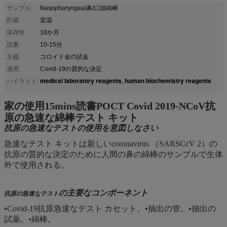
サンプル:
Nasopharyngeal鼻/口頭綿棒
貯蔵:
室温
保存性:
18か月
読書:
10-15分
主義:
コロイド金の試金
適用:
Covid-19の質的な決定
medical laboratory reagents
human biochemistry reagents
ハイライト:
,
家の使用15mins読書POCT Covid 2019-NCoV抗
原の急速な綿棒テスト キット
抗原の急速なテストの使用を意図しなさい
急速なテスト キットは新しいcoronavirus （SARSCcV 2）の
抗原の質的な決定のために人間の鼻の綿棒のサンプルで生体
外で使用される。
の主要なコンポーネント
抗原の急速なテスト
•Covid-19抗原急速なテスト カセット。•抽出の管。•抽出の
試薬。•綿棒。