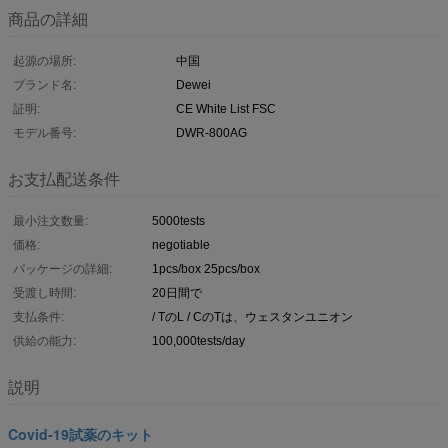
商品の詳細
起源の場所:
中国
ブランド名:
Dewei
証明:
CE White List FSC
モデル番号:
DWR-800AG
お支払配送条件
最小注文数量:
5000tests
価格:
negotiable
パッケージの詳細:
1pcs/box 25pcs/box
受渡し時間:
20日間で
支払条件:
/ TのL / CのTは、ウェスタンユニオン
供給の能力:
100,000tests/day
説明
Covid-19試薬のキット