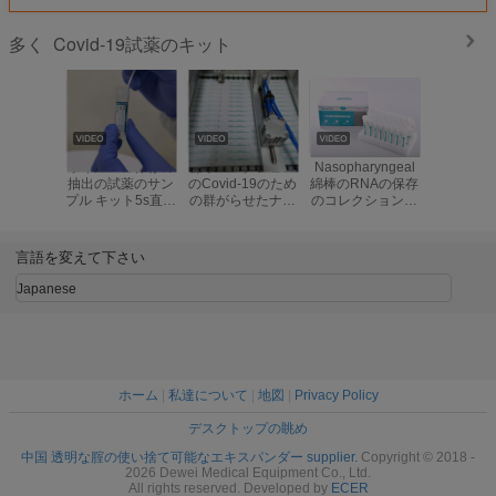
Covid-19試薬のキット
多く
ウイルスの保存の
標本コレクション
Nasopharyngeal
FDA CFD
抽出の試薬のサン
のCovid-19のため
綿棒のRNAの保存
PEの保存
プル キット5s直接
の群がらせたナイ
のコレクションの
ションの
PCR
ロン綿棒の
管の活動化させ、
ルスの輸
Nasopharyngeal
不活性にされた媒
の綿
Oropharyngeal綿
体
言語を変えて下さい
棒
Japanese
ホーム
|
私達について
|
地図
|
Privacy Policy
デスクトップの眺め
中国 透明な腟の使い捨て可能なエキスパンダー supplier.
Copyright © 2018 -
2026 Dewei Medical Equipment Co., Ltd.
All rights reserved. Developed by
ECER