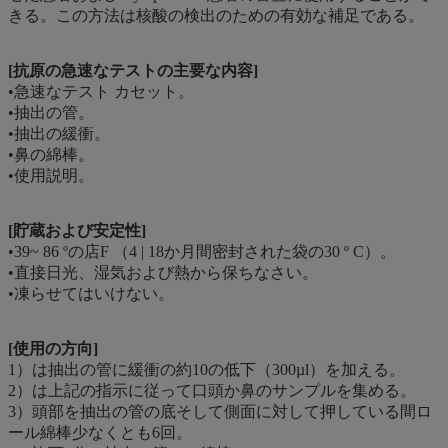
きる。この方法は核酸の検出のための有効な補足である。
[抗原の急速なテストの主要な内容]
•急速なテスト カセット。
•抽出の管。
•抽出の緩衝。
•鼻の綿棒。
•使用説明。
[貯蔵および安定性]
•39~ 86 ºの店F （4 | 18か月間密封された袋の30 º C）。
•直接日光、湿気および熱から保ちなさい。
•凍らせてはいけない。
[使用の方向]
1）は抽出の管に緩衝の約10の低下（300µl）を加える。
2）は上記の指示に従って口頭か鼻のサンプルを集める。
3）頭部を抽出の管の底そして側面に対して押している間ロ
ール綿棒少なくとも6回。