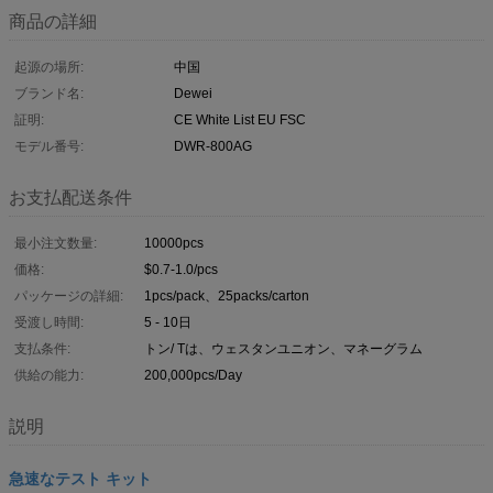
商品の詳細
起源の場所:
中国
ブランド名:
Dewei
証明:
CE White List EU FSC
モデル番号:
DWR-800AG
お支払配送条件
最小注文数量:
10000pcs
価格:
$0.7-1.0/pcs
パッケージの詳細:
1pcs/pack、25packs/carton
受渡し時間:
5 - 10日
支払条件:
トン/ Tは、ウェスタンユニオン、マネーグラム
供給の能力:
200,000pcs/Day
説明
急速なテスト キット