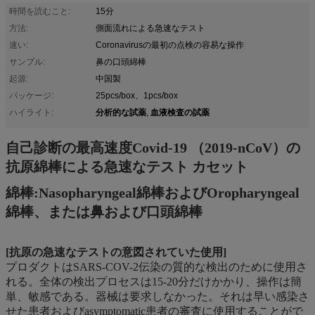
時間を読むこと:
15分
方法:
側面流れによる急速なテスト
速い:
Coronavirusの最初の点検の容易な操作
サンプル:
鼻の口頭綿棒
起源:
中国製
パッケージ:
25pcs/box、1pcs/box
分析的な試薬
血液検査の試薬
ハイライト:
,
自己診断の最高速度Covid-19 （2019-nCoV）の
抗原綿棒による急速なテスト カセット
綿棒:Nasopharyngeal綿棒およびOropharyngeal
綿棒、または鼻および口頭綿棒
[抗原の急速なテストの意図されていた使用]
プロダクトはSARS-COV-2伝染の質的な検出のために使用さ
れる。全体の検出プロセスは15-20分だけかかり、操作は簡
単、敏感である。器械は要求しなかった。それは早い感染さ
せた患者およびasymptomatic患者の審査に使用することがで