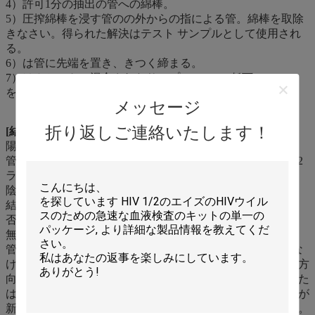
4）許可1分の抽出の管への綿棒。
5）圧搾綿棒を浸す管のの外からの指による管。綿棒を取除
きなさい。得られた解決はテスト サンプルとして使用され
る。
6）は管に先端を置き、きつく締まる。
7）はカセットに混合されたサンプルの3つの低下（100µl）
を加え、15分の結果を読んだ。
メッセージ
折り返しご連絡いたします！
[結果の解釈]
陽性:
管理線（c）および結果の窓内のテスト ライン（t）として2
ラインの存在はプラスの結果を示す。
陰性:
結果の窓内の管理線だけ（c）の存在はaを示す
否定的な結果。
無効:
管理線（c）がテストを行った後結果の窓の内で目に見えな
ければ、結果は無効考慮される。無効な結果のある原因は方
向に正しく続かないことのためにそうなったものであるまた
はテストは有効期限を越えて悪化するかもしれない。標本が
新しいテストを使用して再試験をされることが推薦される。