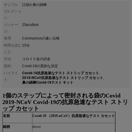
サンプル
口頭か鼻の綿棒
コレクショ
ン:
パッケー
25pcs/box
ジ:
使用:
Coronavirusの速い点検
時間を読む
15分
こと:
方法:
コロイド金の試金
質的:
Covid-19の質的な決定
Covid-19抗原急速なテスト ストリップ カセット
ハイライ
,
2019-NCoV抗原急速なテスト ストリップ カセット
,
ト:
鼻の綿棒Covid-19テスト キット
1個のステップによって密封される袋のCovid
2019-NCoV Covid-19の抗原急速なテスト ストリ
ップ カセット
名前
Covid-19 （2019-nCoV）抗原急速なテスト カセット
銘柄
dewei