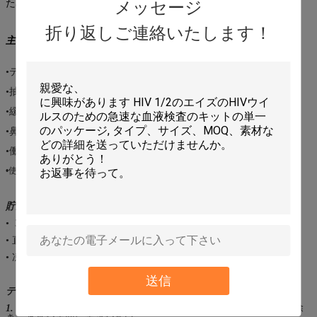
メッセージ
ための臨床実験室そしてヘルスケアの労働者に提供される。
折り返しご連絡いたします！
主要なコンポーネント
•テスト カセット。
•抽出の管。
•緩衝。
•鼻/口頭綿棒。
•働きホールダー。
•使用説明書。
貯蔵及び安定性
• 39の店| 86 º F （4 |有効期限までの密封された袋の30 º C）。
• 直接日光、湿気および熱から保ちなさい。
• 凍らせてはいけない。
送信
テストを行う方法か。
1.
テスト装置をホイルの袋からノッチで引き裂くことによって取除