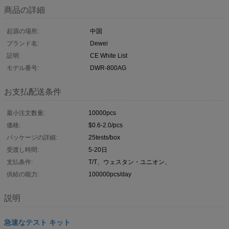
商品の詳細
起源の場所:
中国
ブランド名:
Dewei
証明:
CE White List
モデル番号:
DWR-800AG
お支払配送条件
最小注文数量:
10000pcs
価格:
$0.6-2.0/pcs
パッケージの詳細:
25tests/box
受渡し時間:
5-20日
支払条件:
T/T、ウェスタン・ユニオン、
供給の能力:
100000pcs/day
説明
急速なテスト キット