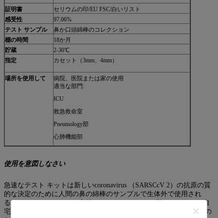
証明書
セリウムの印/EU FSC/白いリスト
感受性
97.06%
テスト サンプル
鼻か口頭綿棒のコレクション
棚の時間
18か月
貯蔵
2-30℃
指定
カセット（3mm、4mm）
場所を使用して
病院、医院または家の使用
適当な部門:
ICU
救急救命室
Pneumology部
心肺機能部
使用を意図しなさい
急速なテスト キットは新しいcoronavirus （SARSCcV 2）の抗原の質
的な決定のために人間の鼻の綿棒のサンプルで生体外で使用され
る。このキットはFDAの方針のセクションIV.D.に従ってとない、自
宅でテストするポイントの心配COVID-19診断試験のためのテストの