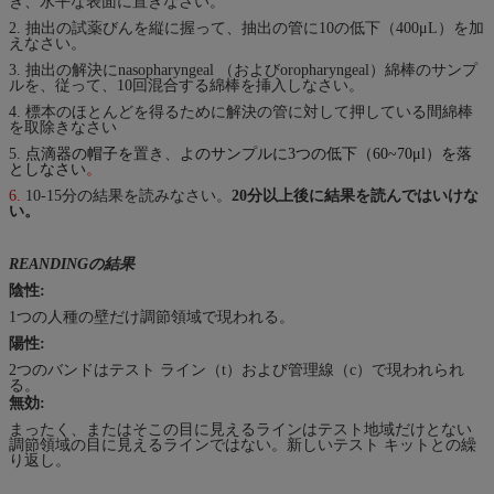
き、水平な表面に置きなさい。
2. 抽出の試薬びんを縦に握って、抽出の管に10の低下（400μL）を加
えなさい。
3. 抽出の解決にnasopharyngeal （およびoropharyngeal）綿棒のサンプ
ルを、従って、10回混合する綿棒を挿入しなさい。
4. 標本のほとんどを得るために解決の管に対して押している間綿棒
を取除きなさい
5.
点滴器の帽子を
置き、
よのサンプルに3つの低下（60~70μl）を落
としなさい
。
6.
10-15分の結果を読みなさい。
20分以上後に結果を読んではいけな
い。
REANDINGの結果
陰性:
1つの人種の壁だけ調節領域で現われる。
陽性:
2つのバンドはテスト ライン（t）および管理線（c）で現われられ
る。
無効:
まったく、またはそこの目に見えるラインはテスト地域だけとない
調節領域の目に見えるラインではない。新しいテスト キットとの繰
り返し。