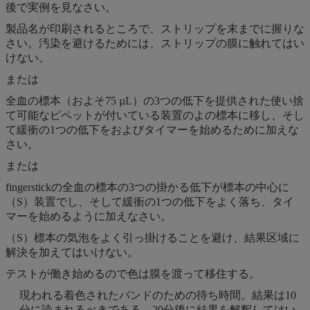
後で実例を見なさい。
製品名が印刷されるところで、ストリップを末までに握りな
さい。汚染を避けるためには、ストリップの膜に触れてはい
けない。
または
全血の標本（およそ75 µL）の3つの低下を提供された使い捨
て可能なピペットが付いている装置のよの標本に移し、そし
て緩衝の1つの低下をおよびタイマーを始めるために加えな
さい。
または
fingerstickの全血の標本の3つの掛かる低下が標本の中心に
（S）装置でし、そして緩衝の1つの低下をよく落ち、タイ
マーを始めるように加えなさい。
（S）標本の気泡をよく引っ掛けることを避け、結果区域に
解決を加えてはいけない。
テストが働き始めるので色は膜を渡って移住する。
現われる着色されたバンドのための待ち時間。結果は10
分に読まれるべきである。20分後に結果を解釈してはい