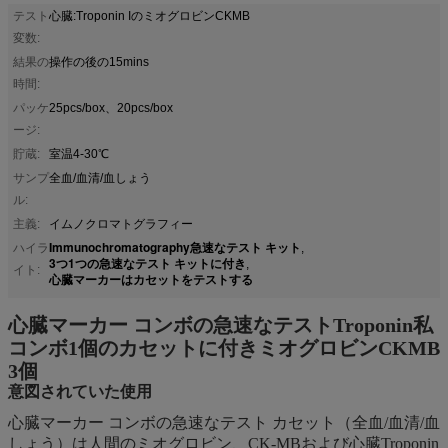
テスト
心臓:Troponin IのミオグロビンCKMB
変数:
結果の
操作の後の15mins
時間:
パッケ
25pcs/box、20pcs/box
ージ:
貯蔵:
室温4-30℃
サンプ
全血/血清/血しょう
ル:
主義:
イムノクロマトグラフィー
Immunochromatography急速なテスト キット
ハイラ
,
3つ1つの急速なテスト キットに付き
,
イト:
心臓マーカーはカセットをテストする
心臓マーカー コンボの急速なテストTroponin私
コンボ1個のカセットに付きミオグロビンCKMB
3個
意図されていた使用
心臓マーカー コンボの急速なテスト カセット（全血/血清/血
しょう）は人間のミオグロビン、CK-MBおよび心臓Troponin