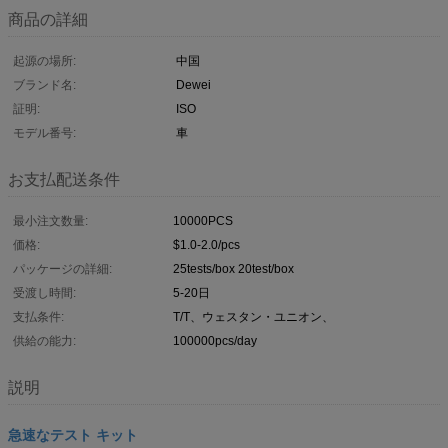
商品の詳細
起源の場所:
中国
ブランド名:
Dewei
証明:
ISO
モデル番号:
車
お支払配送条件
最小注文数量:
10000PCS
価格:
$1.0-2.0/pcs
パッケージの詳細:
25tests/box 20test/box
受渡し時間:
5-20日
支払条件:
T/T、ウェスタン・ユニオン、
供給の能力:
100000pcs/day
説明
急速なテスト キット