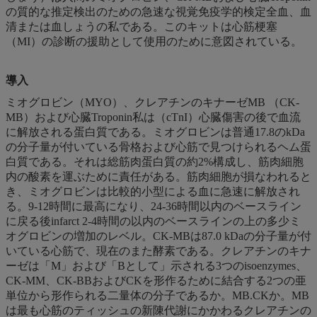
の質的な推定検出のための急速な視覚免疫学的検定全血、血
清または血しょうの私である。このキットは心筋梗塞
（MI）の診断の援助として使用のために意図されている。
導入
ミオグロビン（MYO）、クレアチンのキナーゼMB （CK-
MB）および心臓Troponin私は（cTnI）心臓傷害の後で血流
に解放される蛋白質である。ミオグロビンは普通17.8のkDa
の分子量が付いている骨格および心筋で見つけられるヘム蛋
白質である。それは総筋肉蛋白質の約2%構成し、筋肉細胞
内の酸素を運ぶために責任がある。筋肉細胞が損なわれると
き、ミオグロビンは比較的小型による血に急速に解放され
る。9-12時間に最高になり、24-36時間以内のベースライン
に戻る後infarct 2-4時間の以内のベースラインの上の多少ミ
オグロビンの増加のレベル。CK-MBは87.0 kDaの分子量が付
いている心筋で、現在のまた酵素である。クレアチンのキナ
ーゼは「M」および「Bとして」示される3つのisoenzymes、
CK-MM、CK-BBおよびCKを形作るために結合する2つの亜
単位から形作られる二量体の分子であるか。MB.CKか。MB
は最も心筋のティッシュの新陳代謝にかかわるクレアチンの