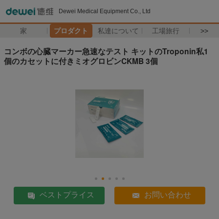
Dewei Medical Equipment Co., Ltd
家
プロダクト
私達について
工場旅行
>>
コンボの心臓マーカー急速なテスト キットのTroponin私1
個のカセットに付きミオグロビンCKMB 3個
ベストプライス
お問い合わせ