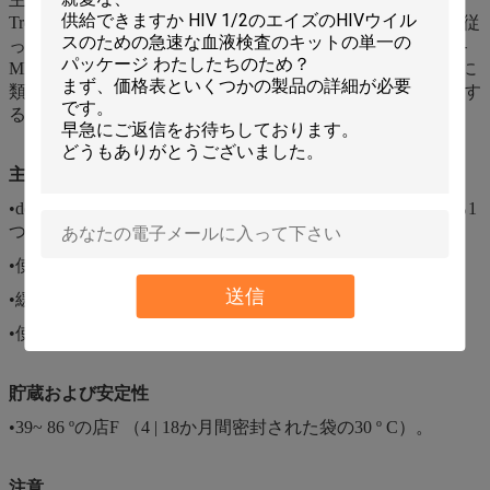
Troponin私は血に4-6時間苦痛の手始めの後の解放される。従
ってTroponinの解放パターン私は私が6-10日間高く残すCK-
MBのレベルが72時間後に常態に戻る間、Troponin CK-MBに
類似して、が、心臓傷害のための検出のより長い窓を提供す
る。
主要な内容
•desiccantが付いている反作用テスト カセットを含んでいる1
つの袋。
•使い捨て可能なピペット。
送信
•緩衝。
•使用説明。
貯蔵および安定性
•39~ 86 ºの店F （4 | 18か月間密封された袋の30 º C）。
注意