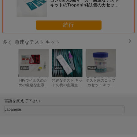
キットのTroponin私1個のカセット
に付きミオグロビンCKMB 3個
続行
急速なテスト キット
多く
HIV 1/2のエイズの
15mins腸チフスの
急速な複数の薬剤
人間の免
HIVウイルスのた
急速なテスト キッ
テスト尿のコップ
イルスの
めの急速な血液検
トの糞の血清血し
カセット キット
肉口腔液
査のキットの単一
ょうサンプル サル
AMP/棒
HIV 1/2 
のパッケージ
モネラのチフスの
BUP/BZO/COC/折
なテスト
抗原テスト
畳み式ベッド
言語を変えて下さい
ETG/FYL/K2/KET/MAM/MDMA
Japanese