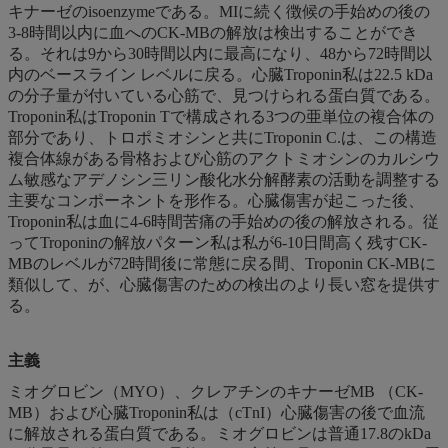
キナーゼのisoenzymeである。MIに続く徴候の手始めの後の
3-8時間以内に血へのCK-MBの解放は検出することができ
る。それは9から30時間以内に最高になり、48から72時間以
内のベースライン レベルに戻る。心臓Troponin私は22.5 kDa
の分子量が付いている心筋で、見つけられる蛋白質である。
Troponin私はTroponin Tで構成される3つの亜単位の複合体の
部分であり、トロポミオシンと共にTroponin C.は、この構造
複合体線がある骨格および心筋のアクトミオシンのカルシウ
ム敏感なアデノシン三リン酸化水分解酵素の活動を調整する
主要なコンポーネントを形作る。心臓傷害が起こった後、
Troponin私は血に4-6時間苦痛の手始めの後の解放される。従
ってTroponinの解放パターン私は私が6-10日間高く残すCK-
MBのレベルが72時間後に常態に戻る間、Troponin CK-MBに
類似して、が、心臓傷害のための検出のより長い窓を提供す
る。
主義
ミオグロビン（MYO）、クレアチンのキナーゼMB （CK-
MB）および心臓Troponin私は（cTnI）心臓傷害の後で血流
に解放される蛋白質である。ミオグロビンは普通17.8のkDa