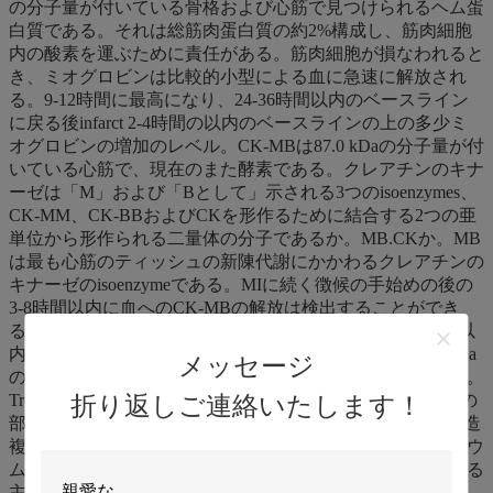
の分子量が付いている骨格および心筋で見つけられるヘム蛋
白質である。それは総筋肉蛋白質の約2%構成し、筋肉細胞
内の酸素を運ぶために責任がある。筋肉細胞が損なわれると
き、ミオグロビンは比較的小型による血に急速に解放され
る。9-12時間に最高になり、24-36時間以内のベースライン
に戻る後infarct 2-4時間の以内のベースラインの上の多少ミ
オグロビンの増加のレベル。CK-MBは87.0 kDaの分子量が付
いている心筋で、現在のまた酵素である。クレアチンのキナ
ーゼは「M」および「Bとして」示される3つのisoenzymes、
CK-MM、CK-BBおよびCKを形作るために結合する2つの亜
単位から形作られる二量体の分子であるか。MB.CKか。MB
は最も心筋のティッシュの新陳代謝にかかわるクレアチンの
キナーゼのisoenzymeである。MIに続く徴候の手始めの後の
3-8時間以内に血へのCK-MBの解放は検出することができ
る。それは9から30時間以内に最高になり、48から72時間以
内のベースライン レベルに戻る。心臓Troponin私は22.5 kDa
メッセージ
の分子量が付いている心筋で、見つけられる蛋白質である。
折り返しご連絡いたします！
Troponin私はTroponin Tで構成される3つの亜単位の複合体の
部分であり、トロポミオシンと共にTroponin C.は、この構造
複合体線がある骨格および心筋のアクトミオシンのカルシウ
ム敏感なアデノシン三リン酸化水分解酵素の活動を調整する
主要なコンポーネントを形作る。心臓傷害が起こった後、