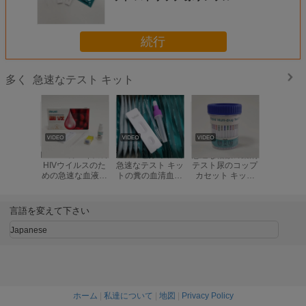
FDA
続行
急速なテスト キット
多く
HIV 1/2のエイズの
15mins腸チフスの
急速な複数の薬剤
人間の免
HIVウイルスのた
急速なテスト キッ
テスト尿のコップ
イルスの
めの急速な血液検
トの糞の血清血し
カセット キット
肉口腔液
査のキットの単一
ょうサンプル サル
AMP/棒
HIV 1/2 
のパッケージ
モネラのチフスの
BUP/BZO/COC/折
なテスト
抗原テスト
畳み式ベッド
言語を変えて下さい
ETG/FYL/K2/KET/MAM/MDMA
Japanese
ホーム
|
私達について
|
地図
|
Privacy Policy