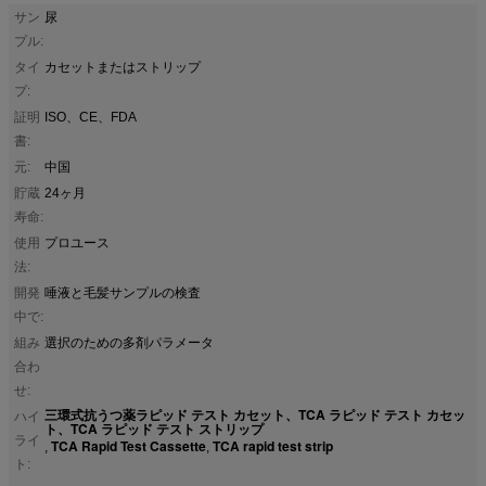
サン
尿
プル:
タイ
カセットまたはストリップ
プ:
証明
ISO、CE、FDA
書:
元:
中国
貯蔵
24ヶ月
寿命:
使用
プロユース
法:
開発
唾液と毛髪サンプルの検査
中で:
組み
選択のための多剤パラメータ
合わ
せ:
三環式抗うつ薬ラピッド テスト カセット、TCA ラピッド テスト カセッ
ハイ
ト、TCA ラピッド テスト ストリップ
ライ
TCA Rapid Test Cassette
TCA rapid test strip
,
,
ト: