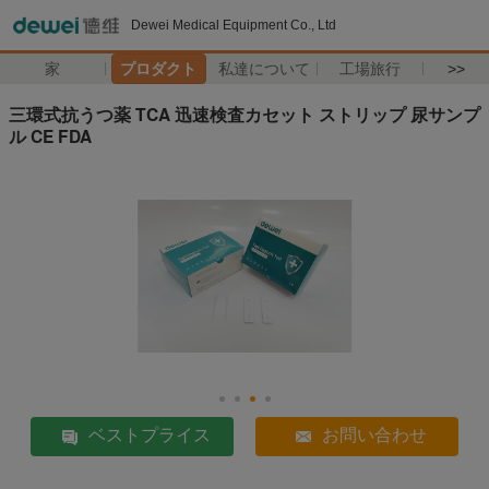
Dewei Medical Equipment Co., Ltd
家
プロダクト
私達について
工場旅行
>>
三環式抗うつ薬 TCA 迅速検査カセット ストリップ 尿サンプ
ル CE FDA
ベストプライス
お問い合わせ