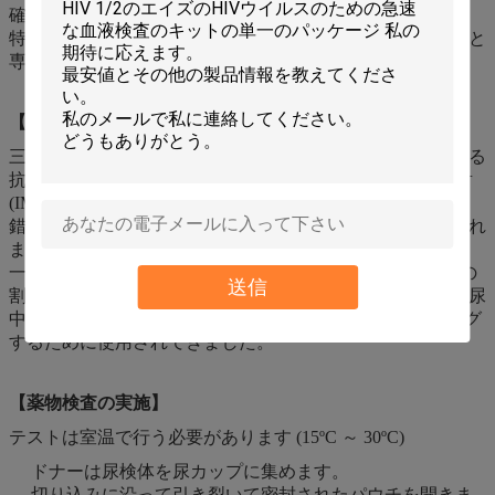
確認方法です。三環系抗うつ薬（TCA）乱用試験の結果、
特に予備的な陽性結果が示されている場合は、臨床的考慮と
専門家の判断を適用する必要があります。
【TCAラピッドテスト概要】
三環系抗うつ薬は、抑うつ障害の治療に一般的に使用される
抗うつ薬のグループです。TCA は、経口または筋肉内注射
(IM) で摂取できます。TCAの過剰摂取の症状には、動揺、
錯乱、幻覚、緊張亢進、発作、および心電図の変化が含まれ
ます.TCA の半減期は、数時間から数日までさまざまです。
一般的に使用される TCA は、尿中の変化していない薬物の
送信
割合が非常に低い状態で排泄されます。したがって、ヒト尿
中の TCA の代謝物の検出は、TCA の乱用をスクリーニング
するために使用されてきました。
【薬物検査の実施】
テストは室温で行う必要があります (15ºC ～ 30ºC)
ドナーは尿検体を尿カップに集めます。
切り込みに沿って引き裂いて密封されたパウチを開きま