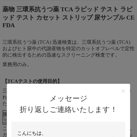
薬物 三環系抗うつ薬 TCA ラピッド テスト ラピ
ッド テスト カセット ストリップ 尿サンプル CE
FDA
三環系抗うつ薬 (TCA) 迅速検査は、三環系抗うつ薬 (TCA)
およびヒト尿中の代謝産物を特定のカットオフレベルで定性
的に検出するための迅速なスクリーニング検査です。
業務用のみ。
【TCAテストの使用目的】
三環系抗うつ薬 (TCA) ラピッド テストは、下の表に記載さ
メッセージ
れている三環系抗うつ薬 (TCA) の存在を定性的に測定する
ための免疫クロマトグラフィー アッセイです。
折り返しご連絡いたします！
医薬品(識別子)
校正器
切り落とす
三環系抗うつ薬（TCA）
ノトリプチリン
1000ng/mL
このアッセイは、予備的な分析試験結果のみを提供します。
ガスクロマトグラフィー/質量分析 (GC/MS) は、推奨される