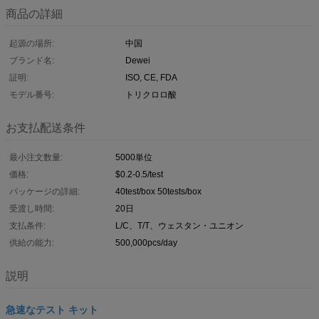
商品の詳細
起源の場所:
中国
ブランド名:
Dewei
証明:
ISO, CE, FDA
モデル番号:
トリクロロ酸
お支払配送条件
最小注文数量:
5000単位
価格:
$0.2-0.5/test
パッケージの詳細:
40test/box 50tests/box
受渡し時間:
20日
支払条件:
L/C、T/T、ウェスタン・ユニオン
供給の能力:
500,000pcs/day
説明
急速なテスト キット