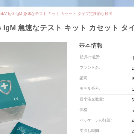
ikV IgG IgM 急速なテスト キット カセット タイプ定性的な検出
gG IgM 急速なテスト キット カセット 
基本情報
起源の場所:
ブランド名:
D
証明:
I
モデル番号:
最小注文数量:
価格:
n
パッケージの詳細:
4
受渡し時間: