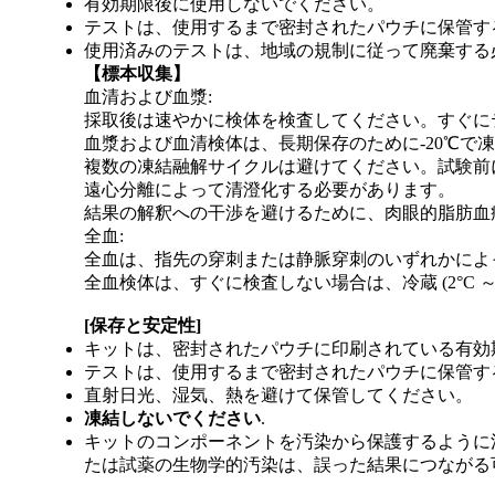
有効期限後に使用しないでください。
テストは、使用するまで密封されたパウチに保管す
使用済みのテストは、地域の規制に従って廃棄する
【標本収集】
血清および血漿:
採取後は速やかに検体を検査してください。すぐにテストし
血漿および血清検体は、長期保存のために-20℃で
複数の凍結融解サイクルは避けてください。試験前
遠心分離によって清澄化する必要があります。
結果の解釈への干渉を避けるために、肉眼的脂肪血
全血:
全血は、指先の穿刺または静脈穿刺のいずれかによ
全血検体は、すぐに検査しない場合は、冷蔵 (2°C 
[
保存と安定性
]
キットは、密封されたパウチに印刷されている有効期限ま
テストは、使用するまで密封されたパウチに保管す
直射日光、湿気、熱を避けて保管してください。
凍結しないでください
.
キットのコンポーネントを汚染から保護するように
たは試薬の生物学的汚染は、誤った結果につながる