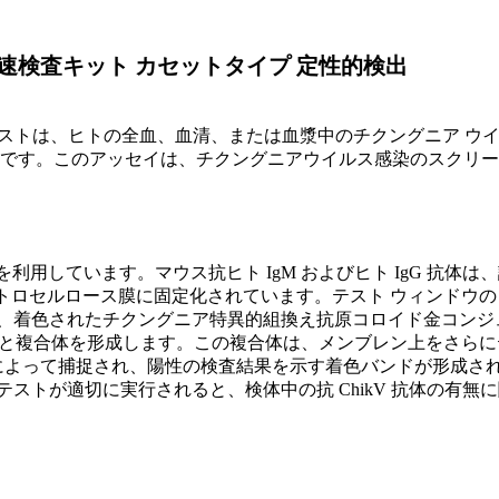
M 迅速検査キット カセットタイプ 定性的検出
ラピッド テストは、ヒトの全血、血清、または血漿中のチクングニア ウイ
イです。このアッセイは、チクングニアウイルス感染のスクリ
を利用しています。マウス抗ヒト IgM およびヒト IgG 抗体
ぞれニトロセルロース膜に固定化されています。テスト ウィンドウの 
、着色されたチクングニア特異的組換え抗原コロイド金コンジ
 IgG) と複合体を形成します。この複合体は、メンブレン上を
G 抗体によって捕捉され、陽性の検査結果を示す着色バンドが形成
ストが適切に実行されると、検体中の抗 ChikV 抗体の有無