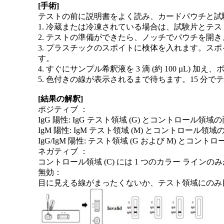
[手術]
テストの前に説明書をよく読み、カードパウチと試
1. 冷蔵または冷凍されている場合は、試験片とテ
2. テストの準備ができたら、ノッチでパウチを開
3. プラスチックのスポイトに検体を入れます。スポイ
す。
4. すぐにサンプル希釈液を 3 滴 (約 100 µL
5. 色付きの線が表示されるまで待ちます。15 分
[結果の解釈]
ポジティブ ：
IgG 陽性: IgG テスト領域 (G) とコントロー
IgM 陽性: IgM テスト領域 (M) とコントロー
IgG/IgM 陽性: テスト領域 (G および M) 
ネガティブ ：
コントロール領域 (C) には 1 つのカラー ライン
無効：
目に見える線がまったくないか、テスト領域にのみ