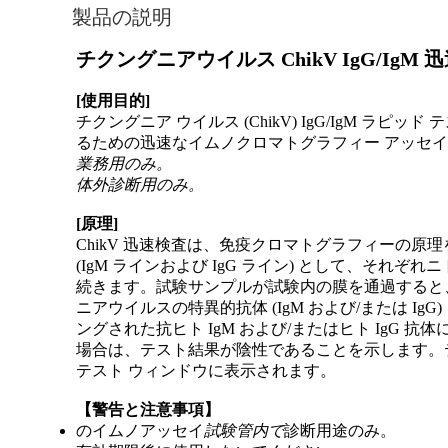
製品の説明
チクングニアウイルス ChikV IgG/Ig
[使用目的]
チクングニア ウイルス (ChikV) IgG/IgM 
るための迅速なイムノクロマトグラフィー アッセ
業務用のみ。
体外診断用のみ。
[
原理
]
ChikV 迅速検査は、免疫クロマトグラフィーの原理
(IgM ラインおよび IgG ライン) として、それ
続きます。試験サンプルが試験内の膜を通過すると
ニアウイルスの特異的抗体 (IgM および/または
ングされた抗ヒト IgM および/またはヒト Ig
場合は、テスト結果が陰性であることを示します。テ
テスト ウィンドウに表示されます。
【警告と注意事項】
のイムノアッセイ
試験管内で
診断用途のみ。