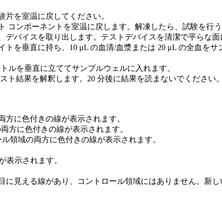
験片を室温に戻してください。
スト コンポーネントを室温に戻します。解凍したら、試験を行
き、デバイスを取り出します。テストデバイスを清潔で平らな面
トを垂直に持ち、10 μL の血清/血漿または 20 μL の全
) 加え、ボトルを垂直に立ててサンプルウェルに入れます。
でテスト結果を解釈します。20 分後に結果を読まないでください
ル領域の両方に色付きの線が表示されます。
ル領域の両方に色付きの線が表示されます。
とコントロール領域の両方に色付きの線が表示されます。
のみが表示されます。
目に見える線があり、コントロール領域にはありません。新し