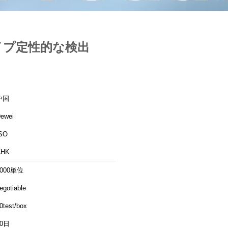
タイプ定性的な検出
中国
ewei
SO
CHK
5000単位
egotiable
0test/box
20日