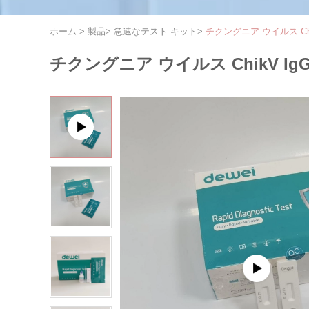
ホーム
>
製品
>
急速なテスト キット
>
チクングニア ウイルス Ch
チクングニア ウイルス ChikV I