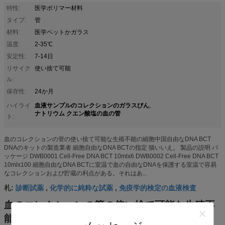
特性:
医学ポリマー材料
タイプ:
管
材料:
医学ペットかガラス
温度:
2-35℃
安定性:
7-14日
リサイク
使い捨て可能
ル:
保存性:
24か月
血液サンプルのコレクションのガラスびん
ハイライ
,
ナトリウム クエン酸塩の血の管
ト:
血のコレクションの管の使い捨て可能な生殖不能の細胞中国自由なDNA BCT
DNAのキットの製造業者 細胞自由なDNA BCTの指定 猫いいえ。 製品の説明 パ
ッケージ DWB0001 Cell-Free DNA BCT 10mlx6 DWB0002 Cell-Free DNA BCT
10mlx100 細胞自由なDNA BCTに室温で血の自由なDNAを保護する室温で容易
なコレクションおよび貯蔵の利点がある。それはあ...
診断試薬
化学的に純粋な試薬
免疫学的検定の血液検査
札:
,
,
血のコレクションの管の使い捨て可能な生殖不
能の細胞中国自由なDNA BCT DNAのキットの