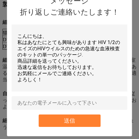
メッセージ
製造業者
折り返しご連絡いたします！
細胞自由なDNA BCTの指定
猫いいえ。
製品の説明
パッケージ
DWB0001
Cell-Free DNA BCT
10mlx6
DWB0002
Cell-Free DNA BCT
10mlx100
細胞自由なDNA BCTに
室温で血の自由なDNAを保護する室
温で容易なコレクションおよび貯蔵の利点がある。それはあ
る病気の出生前のスクリーニングそして早期診断の研究に適
当である。
自由なDNA BCTが
静脈血のCell-Free DNAを保護したり、従
って効果的に禁じる
細胞は
血しょうのヌクレアーゼの低下お
よびnucleated細胞のDNA解放を。
送信
細胞自由なDNA BCT
で、遠心分離の後で隔離される血しょ
うは分子診断に使用することができる。