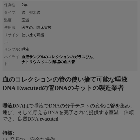
保存性:
2年
タイプ:
管、排水管
温度:
室温
使用法:
医学の、臨床実験
リサイク
使い捨て可能
ル:
サンプル:
唾液
血液サンプルのコレクションのガラスびん
ハイライ
,
ナトリウム クエン酸塩の血の管
ト:
血のコレクションの管の使い捨て可能な唾液
DNA Evacutedの管DNAのキットの製造業者
唾液DNAは
で唾液でDNAの分子テストの変化に
管を
集め、
運び、そして貯えるDNAを完了されて提供する室温、信頼
でき、良質DNA
evacuted
。
特徴:
1）容易で、安全な操作。