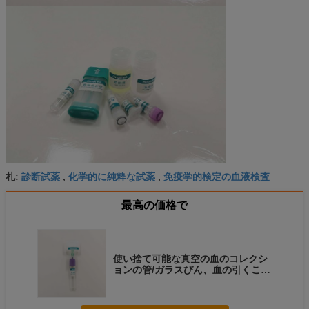
診断試薬
化学的に純粋な試薬
免疫学的検定の血液検査
札:
,
,
最高の価格で
使い捨て可能な真空の血のコレクシ
ョンの管/ガラスびん、血の引くこと
の管