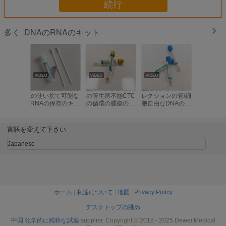
続行
DNAのRNAのキット
多く
PCRの検出のため
標本コレクション
血液サンプルのコ
使い捨て
の使い捨て可能な
の管生殖不能CTC
レクションの管/細
殖不能の
RNAの保存のキッ
の循環の腫瘍の細
胞自由なDNAの血
プルのコ
トのウイルスのコ
胞DNAの保存
のコレクションの
ンのガラ
レクションそして
管ISOのセリウム
CTC BCT
輸送媒体
の標準
キットの
言語を変えて下さい
ス
Japanese
ホーム
|
私達について
|
地図
|
Privacy Policy
デスクトップの眺め
中国 化学的に純粋な試薬
supplier. Copyright © 2018 - 2025 Dewei Medical