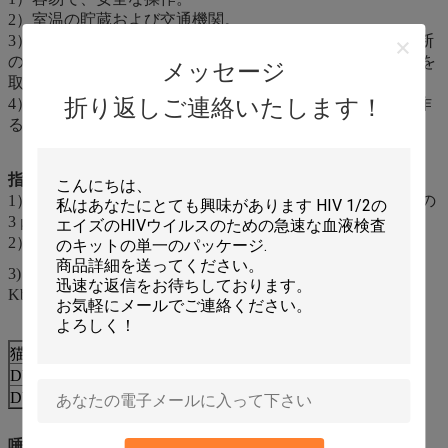
2）室温の貯蔵および交通機関。
3）良質および高い収穫の唾液DNAはSNPの分析遺伝の診断
の実験を、qPCRのような、NGS完了するためにの血DNAを
メッセージ
取り替えることができる。
折り返しご連絡いたします！
4）オペレータにウィルスフリーおよび生殖不能の環境を作
る禁止のウイルス成長および病原菌を殺すこと。
指定:
1）唾液（異なったサンプル、異なったDNAの収穫）からの
3 μg-60 μg /mLのgDNA。
2）保存性3年の場合の室温（15 ° C - 25 ° C）の店。
3) 浄化されたDNA:A260/A280 > 1.7。DNAの長さの≧ 23の
Kb。
猫。いいえ。
製品の説明
パッケージ
DWB0003
唾液DNAは管をevacuted
10mlx6
DWB0004
唾液DNAは管をevacuted
1mlx100
唾液を除いてDNA管を、他に何提供できる製造業者は