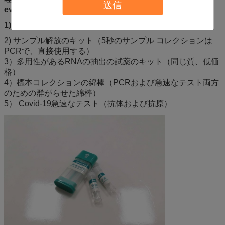
送信
evacutedか。
1)
ウイルスの輸送媒体（室温）
2) サンプル解放のキット（5秒のサンプル コレクションは
PCRで、直接使用する）
3）多用性があるRNAの抽出の試薬のキット（同じ質、低価
格）
4）標本コレクションの綿棒（PCRおよび急速なテスト両方
のための群がらせた綿棒）
5） Covid-19急速なテスト（抗体および抗原）