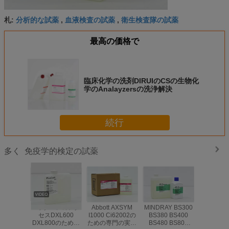
分析的な試薬
血液検査の試薬
衛生検査隊の試薬
札:
,
,
最高の価格で
臨床化学の洗剤DIRUIのCSの生物化
学のAnalayzersの洗浄解決
続行
免疫学的検定の試薬
多く
ベックマンのアク
Abbott AXSYM
MINDRAY BS300
Roche
セスDXL600
I1000 Ci62002の
BS380 BS400
CleanCell 
DXL800のための
ための専門の実験
BS480 BS800
の洗浄解