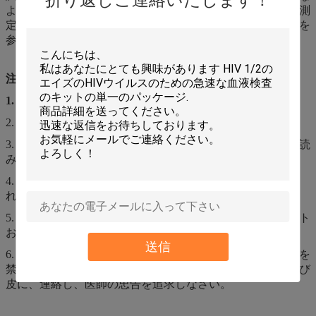
ようであるかもしれない。この条件で、顕微鏡検査方法の測
定変数を確認しなさい。細部については器械の操作解説書を
参照しなさい。
注意
1.
このプロダクトは生体外で診断試薬である;
2. 汚染を密封し、防ぐ注意;
3. 妥当性の期間を超過するとき指示を使用の前に注意深く読
み、それらを使用することを止めるべきである;
4. プロダクトが凍っていれば、室温で完全に霜を取り除か
れ、混合の後で使用されるべきである。
5. 汚染された包装材料の不用な液体、無駄、残りプロダクト
および処置はローカル規則に、従う;
送信
6. 厳しく目および皮が付いている接触を食べ、避けることを
禁止する。一度沢山の水とすぐにきれいなあなたの目および
皮に、連絡し、医師の忠告を追求しなさい。