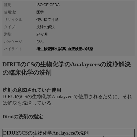
証明:
ISO,CE,CFDA
使用法:
医学
リサイクル:
使い捨て可能
タイプ:
洗浄の解決
満期:
24か月
パッケージ:
びん
衛生検査隊の試薬
血液検査の試薬
ハイライト:
,
DIRUIのCSの生物化学のAnalayzersの洗浄解決
の臨床化学の洗剤
洗剤の意図されていた使用
DIRUIのCSの生物化学Analayzersで使用されるために、それ
は解決を洗浄している。
Diruiの洗剤の指定
DIRUIのCSの生物化学Analayzersの洗剤