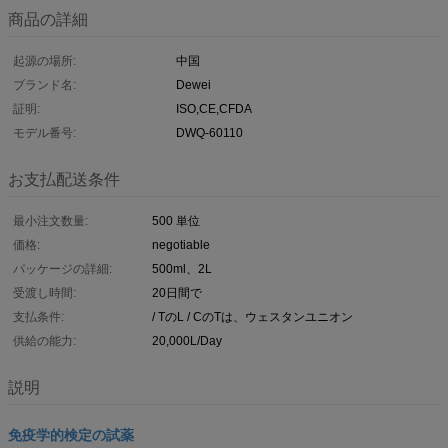
商品の詳細
起源の場所:
中国
ブランド名:
Dewei
証明:
ISO,CE,CFDA
モデル番号:
DWQ-60110
お支払配送条件
最小注文数量:
500 単位
価格:
negotiable
パッケージの詳細:
500ml、2L
受渡し時間:
20日間で
支払条件:
/ TのL / CのTは、ウェスタンユニオン
供給の能力:
20,000L/Day
説明
免疫学的検定の試薬