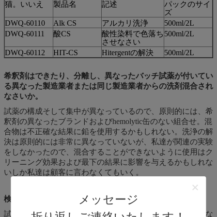
猫。いいえ
製品名
記述
パックのサイ
ズ
DWQ-60110
Alk CS
アルカリ洗浄
500ml/2L
DWQ-60111
酸CS
酸性染料で色落ち
500ml/2L
させなさい
DWQ-60112
HIT-CS
Hitergentの解決
500ml/2L
希釈剤はできたり、分離し、異なったバッチ試薬が付いてい
る異なった製造業者または同じ製造業者からの洗剤混合され
なさいか。
試薬の構成そして集中が異なっているので、原則的には、希
釈剤の異なったブランドおよびhemolytic缶のない組合せ。混
合物は不正確な結果に鉛を使用するかもしれない。洗浄の解
決は原則的には非常に異なっていないが、私達が関連の実験
をしなかったので、混合することができないように使用はク
リーニング効果および最下の結果に影響を与えるかもしれな
いしか私達は顧客に言わなくてもいく。
メッセージ
検出方法の限定
試薬の温度が指定範囲からあれば、標本の測定変数は異常な
折り返しご連絡いたします！