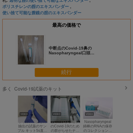
札:
,
ポリスチレンの腟のエキスパンダー
,
使い捨て可能な膣鏡の腟のエキスパンダー
最高の価格で
中断点のCovid-19鼻の
Nasopharyngeal口頭
Oropharyngeal綿棒のための標本コ
レクション
続行
Covid-19試薬のキット
多く
ウイルスの保存の
標本コレクション
Nasopharyngeal
FDA CFD
抽出の試薬のサン
のCovid-19のため
綿棒のRNAの保存
PEの保存
プル キット5s直接
の群がらせたナイ
のコレクションの
ションの