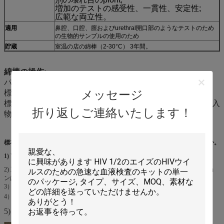
増加のテストの感受性、一貫性、安定性;
広範な両立性。
適用
鼻腔、口腔、膣およびurethral開口部のようなテストのため
の生物的サンプルの使用のため
貯蔵
室温の店の綿棒（2-30°C） 3年間。
綿棒の
操作
:
パッケージの上部を開け、綿棒を引き出しなさい。
メッセージ
標本を集めなさい。
標本が集められれば、標準的な右の方法で輸送媒体への挿入
折り返しご連絡いたします！
物の綿棒はそして作動し。
標本コレクションの綿棒を除いて、私達はどんなプロダクトを他に製造するか。
1)
VTMのウイルスの輸送媒体（室温の郵送物および在庫）
2) 正常なVTMよりもむしろサンプル解放のキット（5秒のサンプル コレクショ
ンはPCRで、直接使用する）
3）多用性があるRNAの抽出の試薬のキット（同じ質、低価格）
抗原）
4） Covid-19抗原の急速なテスト（抗体および
5)
血液学Analzyer及び試薬