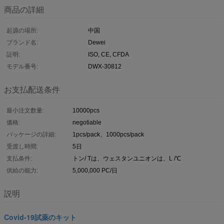
商品の詳細
起源の場所:
中国
ブランド名:
Dewei
証明:
ISO, CE, CFDA
モデル番号:
DWX-30812
お支払配送条件
最小注文数量:
10000pcs
価格:
negotiable
パッケージの詳細:
1pcs/pack、1000pcs/pack
受渡し時間:
5日
支払条件:
トン/ Tは、ウェスタンユニオンは、L /℃
供給の能力:
5,000,000 PC/日
説明
Covid-19試薬のキット