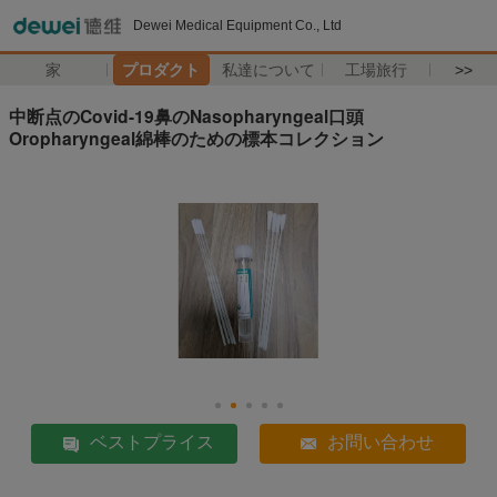
Dewei Medical Equipment Co., Ltd
家
プロダクト
私達について
工場旅行
>>
中断点のCovid-19鼻のNasopharyngeal口頭
Oropharyngeal綿棒のための標本コレクション
ベストプライス
お問い合わせ