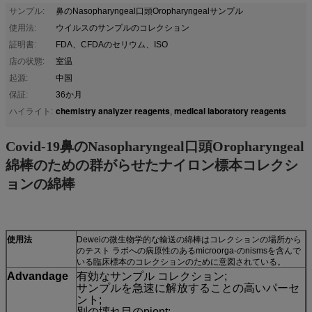
サンプル:
鼻のNasopharyngeal口頭Oropharyngealサンプル
使用法:
ウイルスのサンプルのコレクション
証明書:
FDA、CFDAのセリウム、ISO
店の状態:
室温
起源:
中国
保証:
36か月
chemistry analyzer reagents
medical laboratory reagents
ハイライト:
,
Covid-19鼻のNasopharyngeal口頭Oropharyngeal
綿棒のための群がらせたナイロン標本コレクシ
ョンの綿棒
使用法
Deweiの微生物学的な輸送の綿棒はコレクションの場所から
のテスト ラボへの病原性のあるmicroorga-のnismsを含んで
いる臨床標本のコレクションのために意図されている。
Advandage
有効なサンプル コレクション;
サンプルを急速に解放することの高いパーセ
ント;
別の壊れ目のpiont;