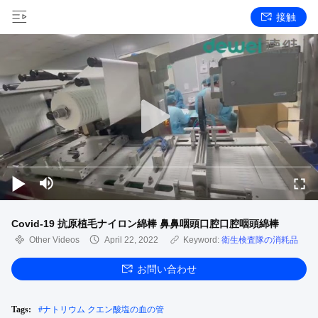
接触
Covid-19 抗原植毛ナイロン綿棒 鼻鼻咽頭口腔口腔咽頭綿棒
Other Videos
April 22, 2022
Keyword:
衛生検査隊の消耗品
お問い合わせ
Tags:
#
ナトリウム クエン酸塩の血の管