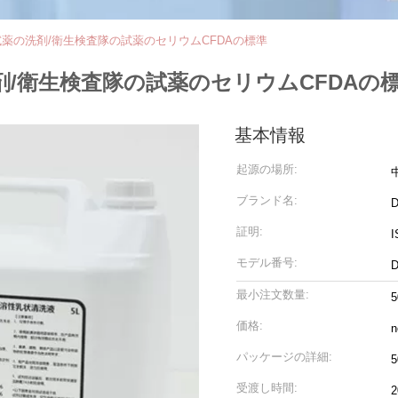
薬の洗剤/衛生検査隊の試薬のセリウムCFDAの標準
/衛生検査隊の試薬のセリウムCFDAの
基本情報
起源の場所:
ブランド名:
D
証明:
I
モデル番号:
D
最小注文数量:
価格:
n
パッケージの詳細:
受渡し時間: