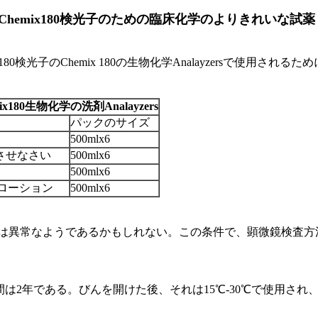
ix 800のChemix180検光子のための臨床化学のよりきれいな試薬
0のChemix180検光子のChemix 180の生物化学Analayzersで
emix180生物化学の洗剤Analayzers
パックのサイズ
500mlx6
させなさい
500mlx6
500mlx6
避のローション
500mlx6
は異常なようであるかもしれない。この条件で、顕微鏡検査方
間は2年である。びんを開けた後、それは15℃-30℃で使用され