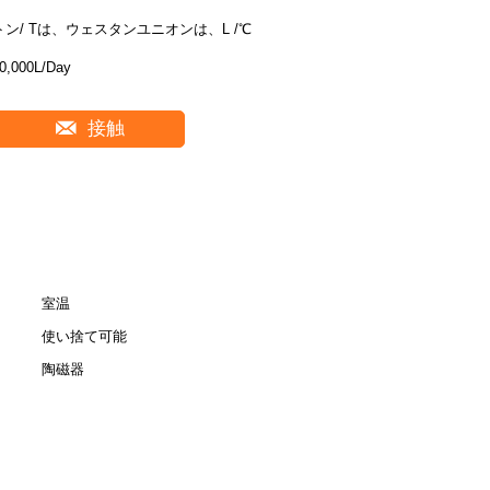
トン/ Tは、ウェスタンユニオンは、L /℃
0,000L/Day
接触
室温
使い捨て可能
陶磁器