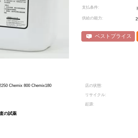
支払条件:
供給の能力:
2
ベストプライス
50 Chemix 800 Chemix180
店の状態:
リサイクル:
起源:
査の試薬