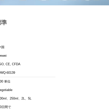
標準
中国
ewei
SO, CE, CFDA
WQ-60139
500 単位
egotiable
500ml、250ml、2L、5L
20日間で