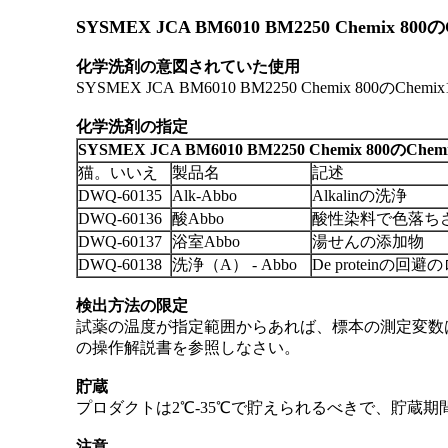
SYSMEX JCA BM6010 BM2250 Chem
化学洗剤の意図されていた使用
SYSMEX JCA BM6010 BM2250 Chemix 80
化学
洗剤の
指定
SYSMEX JCA BM6010 BM2250 Chemix 800のCh
猫。いいえ
製品名
記述
DWQ-60135
Alk-Abbo
Alkalinの洗浄
DWQ-60136
酸Abbo
酸性染料で色落ち
DWQ-60137
浴室Abbo
湯せんの添加物
DWQ-60138
洗浄（A） - Abbo
De proteinの回
検出方法の限定
試薬の温度が指定範囲からあれば、標本の測定変数
の操作解説書を参照しなさい。
貯蔵
プロダクトは2℃-35℃で貯えられるべきで、貯蔵期
注意