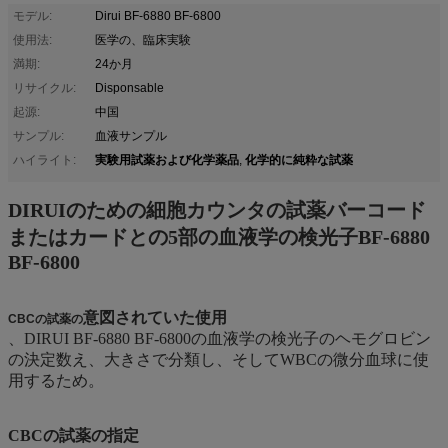
モデル:
Dirui BF-6880 BF-6800
使用法:
医学の、臨床実験
満期:
24か月
リサイクル:
Disponsable
起源:
中国
サンプル:
血液サンプル
実験用試薬および化学薬品
化学的に純粋な試薬
ハイライト:
,
DIRUIのための細胞カウンタの試薬バーコード
またはカードとの5部の血液学の検光子BF-6880
BF-6800
意図されていた使用
CBCの試薬
の
、DIRUI BF-6880 BF-6800の血液学の検光子のヘモグロビン
の決定数え、大きさで分類し、そしてWBCの微分血球に使
用するため。
CBCの試薬の指定