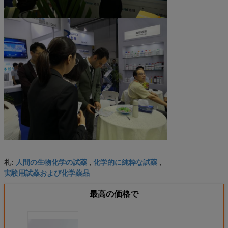
人間の生物化学の試薬
化学的に純粋な試薬
札:
,
,
実験用試薬および化学薬品
最高の価格で