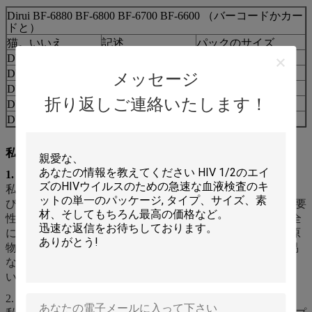
Dirui BF-6880 BF-6800 BF-6700 BF-6600 （バーコードかカー
ドと）
猫。いいえ
記述
パックのサイズ
DWX-51101
DILUENT-BF
20L
DWX-51102
LYSE-BFSLS
500ml
メッセージ
DWX-51103
LYSE-FDT
500ml
折り返しご連絡いたします！
DWX-51104
LYSE-FDO
5L
DWX-51105
RINSE-BF
10ml/50ml
私達のプロダクトの利点
1.
元のプロダクトと完全に対応する
私達はパフォーマンス インジケータ、プロダクト出現およ
び使用法の習慣にすべてを注意して取った。再測定する必要
性がbecauese試薬の使用法ないし、私達のプロダクトが完全
に元の1つを取り替えることができるように洗浄の解決は原
物として同じとして、それほど丁度ある。What'more、容易
な操作を用いるpapametersをカスタマイズする必要性がな
い。
2.
安定した、信頼できる質