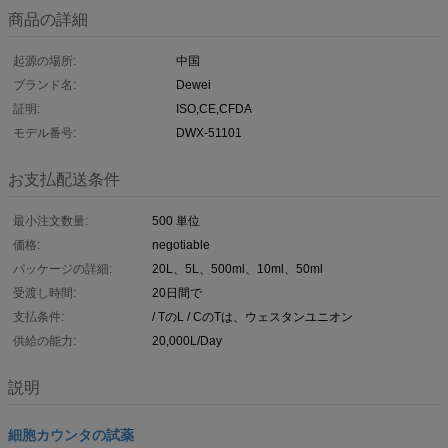
商品の詳細
起源の場所:
中国
ブランド名:
Dewei
証明:
ISO,CE,CFDA
モデル番号:
DWX-51101
お支払配送条件
最小注文数量:
500 単位
価格:
negotiable
パッケージの詳細:
20L、5L、500ml、10ml、50ml
受渡し時間:
20日間で
支払条件:
/ TのL / CのTは、ウェスタンユニオン
供給の能力:
20,000L/Day
説明
細胞カウンタの試薬