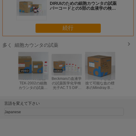
DIRUIのための細胞カウンタの試薬
バーコードとの5部の血液学の検光
子BF-6880 BF-6800
続行
細胞カウンタの試薬
多く
Tecom 3の部品
Beckmanの血液学
バーコードと使い
DYMIN
TEK-2002の細胞
の試薬医学化学検
捨て可能な血の標
の検光子
カウンタの試薬の
光子AC.T 5 DIFF
本のMindray BC-
DH56 D
血の標本のセリウ
第三者
5800 BC-5200の
用性があ
ムCFDAの標準
血液学の試薬
部
言語を変えて下さい
Japanese