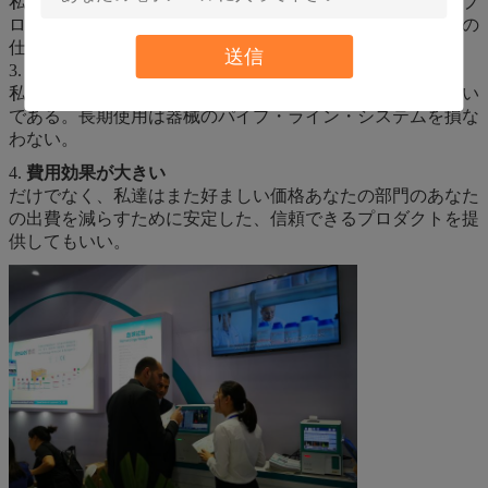
私達は私達のプロダクトの安定性そして制御に託される。プ
ロダクトの良質および完全な売り上げ後のサービスあなたの
仕事をもっと効率的に作るため。
送信
3.
使用中の安全
私達のプロダクト生物的防腐剤を採用するため安全、きれい
である。長期使用は器械のパイプ・ライン・システムを損な
わない。
4.
費用効果が大きい
だけでなく、私達はまた好ましい価格あなたの部門のあなた
の出費を減らすために安定した、信頼できるプロダクトを提
供してもいい。