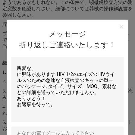
ようであるかもしれない。この条件で、顕微鏡検査方法の測
定変数を確認しなさい。細部については器械の操作解説書を
参照しなさい。
貯蔵
メッセージ
プロダクトは2℃-35℃で貯えられるべきで、貯蔵期間は2年
である。びんを開けた後、それは15℃-30℃で使用され、妥
折り返しご連絡いたします！
当性の期間は60日である。
細胞カウンタの試薬の注意
1.
このプロダクトは生体外で診断試薬である;
2. 汚染を密封し、防ぐ注意;
3. 妥当性の期間を超過するとき指示を使用の前に注意深く読
み、それらを使用することを止めるべきである;
4. プロダクトが凍っていれば、室温で完全に霜を取り除か
れ、混合の後で使用されるべきである。
5. 汚染された包装材料の不用な液体、無駄、残りプロダクト
および処置はローカル規則に、従う;