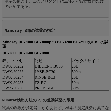
液学の検光子。このプロダクトは生体外の診断使用だけ
のためである。

Mindray 3部の試薬の
指定
Mindray BC-3000 BC-3000plus BC-3200 BC-2900のCBCの試
薬
BC-2800 BC-2600 BC-1800
猫。いいえ
記述
パックのサイズ
DWX-30232
DILUENT-BC30
20L
DWX-30233
LYSE-BC30
500ml
DWX-30234
RINSE-BC3
20L
DWX-30235
EZ-BC
50ml
DWX-30236
PROBE-BC
50ml
Mindray検出方法の3つの差動試薬の限定
試薬の温度が指定範囲からあれば、標本の測定変数は異常な