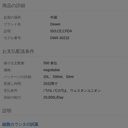
商品の詳細
起源の場所:
中国
ブランド名:
Dewei
証明:
ISO,CE,CFDA
モデル番号:
DWX-30232
お支払配送条件
最小注文数量:
500 単位
価格:
negotiable
パッケージの詳細:
20L、500ml、50ml
受渡し時間:
20日間で
支払条件:
/ TのL / CのTは、ウェスタンユニオン
供給の能力:
20,000L/Day
説明
細胞カウンタの試薬