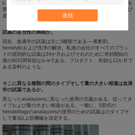
6. 厳しく目および皮が付いている接触を食べ、避けることを
禁止する。一度沢山の水とすぐにきれいなあなたの目および
送信
皮に、連絡し、医師の忠告を追求しなさい。
試薬の妥当性の満期か。
現在、血液学の試薬は主に3種類である----希釈剤、
hemolyticおよび洗浄の解決。私達の会社のすべてのブラン
ドの規則的な試薬は24か月およびそれのために有効開始の
後の60日間有効なis isである。プロダクト、有効な12か月で
ある染料のような。
そこに異なる種類の間のタイプそして量の大きい相違は血液
学の試薬であるか。
異なったanalayzersに異なった使用の主義がある、従ってタ
イプおよび量の大きい相違がある。一般に、5部式の
hematollogyのanalayzersの使用のための試薬はのタイプそ
して量3以上部機械を決定する。