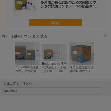
多用性がある試薬のための細胞カウ
ンタの試薬ミンドレー 3の部品BC-
2900 BC-2800 BC-2600の製造業者
続行
細胞カウンタの試薬
多く
Tecom 3の部品
Beckmanの血液学
バーコードと使い
DYMIN
TEK-2002の細胞
の試薬医学化学検
捨て可能な血の標
の検光子
カウンタの試薬の
光子AC.T 5 DIFF
本のMindray BC-
DH56 D
血の標本のセリウ
第三者
5800 BC-5200の
用性があ
ムCFDAの標準
血液学の試薬
部
言語を変えて下さい
Japanese