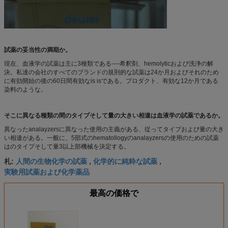
試薬の妥当性の満期か。
現在、血液学の試薬は主に3種類である----希釈剤、hemolyticおよび洗浄の解
決。私達の会社のすべてのブランドの規則的な試薬は24か月およびそれのため
に有効開始の後の60日間有効なis isである。プロダクト、有効な12か月である
染料のような。
そこに異なる種類の間のタイプそして量の大きい相違は血液学の試薬であるか。
異なったanalayzersに異なった使用の主義がある、従ってタイプおよび量の大き
い相違がある。一般に、5部式のhematollogyのanalayzersの使用のための試薬
はのタイプそして量3以上部機械を決定する。
人間の生物化学の試薬
化学的に純粋な試薬
札:
,
,
実験用試薬および化学薬品
最高の価格で