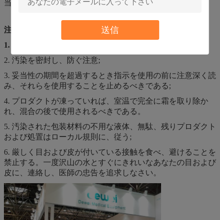
当性の期間は60日である。
送信
注意
1.
このプロダクトは生体外で診断試薬である;
2. 汚染を密封し、防ぐ注意;
3. 妥当性の期間を超過するとき指示を使用の前に注意深く読
み、それらを使用することを止めるべきである;
4. プロダクトが凍っていれば、室温で完全に霜を取り除か
れ、混合の後で使用されるべきである。
5. 汚染された包装材料の不用な液体、無駄、残りプロダクト
および処置はローカル規則に、従う;
6. 厳しく目および皮が付いている接触を食べ、避けることを
禁止する。一度沢山の水とすぐにきれいなあなたの目および
皮に、連絡し、医師の忠告を追求しなさい。