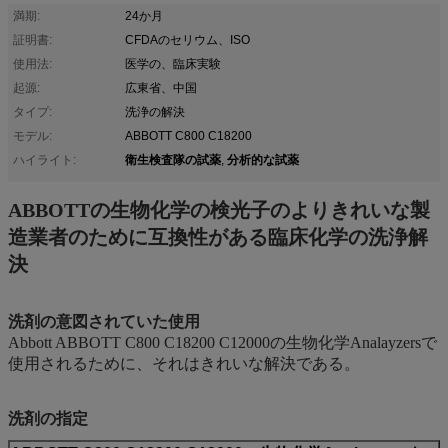
満期:
24か月
証明書:
CFDAのセリウム、ISO
使用法:
医学の、臨床実験
起源:
広東省、中国
タイプ:
洗浄の解決
モデル:
ABBOTT C800 C18200
衛生検査隊の試薬
分析的な試薬
ハイライト:
,
ABBOTTの生物化学の検光子のよりきれいな製
造業者のために互換性がある臨床化学の洗浄解
決
洗剤の意図されていた使用
Abbott ABBOTT C800 C18200 C12000の生物化学Analayzersで
使用されるために、それはきれいな解決である。
洗剤の指定