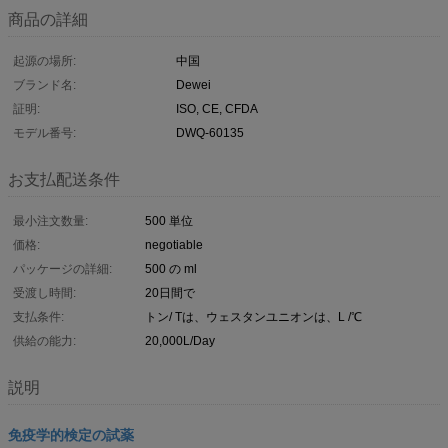
商品の詳細
起源の場所:
中国
ブランド名:
Dewei
証明:
ISO, CE, CFDA
モデル番号:
DWQ-60135
お支払配送条件
最小注文数量:
500 単位
価格:
negotiable
パッケージの詳細:
500 の ml
受渡し時間:
20日間で
支払条件:
トン/ Tは、ウェスタンユニオンは、L /℃
供給の能力:
20,000L/Day
説明
免疫学的検定の試薬