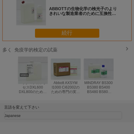
ABBOTTの生物化学の検光子のより
きれいな製造業者のために互換性が
ある臨床化学のよりきれいな試薬
続行
免疫学的検定の試薬
多く
ベックマンのアク
Abbott AXSYM
MINDRAY BS300
Roche
セスDXL600
I1000 Ci62002の
BS380 BS400
CleanCell 
DXL800のための
ための専門の実験
BS480 BS800
の洗浄解
純粋な衛生検査隊
室の免疫学的検定
BS2000Mの化学
の免疫学
の試薬の免疫学的
のクリーニングの
洗浄解決
洗
検定の試薬
試薬
言語を変えて下さい
Japanese