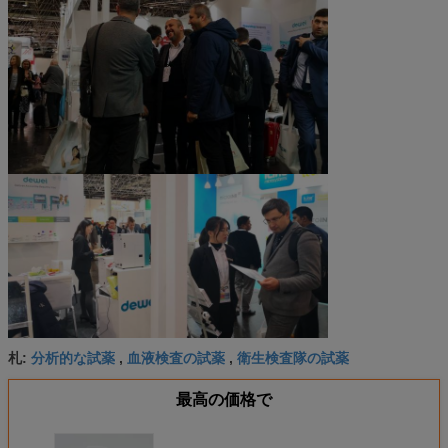
分析的な試薬
血液検査の試薬
衛生検査隊の試薬
札:
,
,
最高の価格で