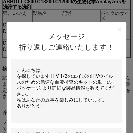
ABBOTT C800 C18200 C12000の生物化学Analayzersを
洗浄する洗剤
猫。いいえ
製品名
記述
パックのサイ
ズ
DWQ-60135
Alk-Abbo
Alkalinの洗浄
500mlx6
DWQ-60136
酸Abbo
酸性染料で色落ち
500mlx6
メッセージ
させなさい
DWQ-60137
浴室Abbo
湯せんの添加物
500mlx6
折り返しご連絡いたします！
DWQ-60138
洗浄（A） -
De proteinの回避
500mlx6
Abbo
のローション
検出方法の限定
試薬の温度が指定範囲からあれば、標本の測定変数は異常な
ようであるかもしれない。この条件で、顕微鏡検査方法の測
定変数を確認しなさい。細部については器械の操作解説書を
参照しなさい。
貯蔵
プロダクトは2℃-35℃で貯えられるべきで、貯蔵期間は2年
である。びんを開けた後、それは15℃-30℃で使用され、妥