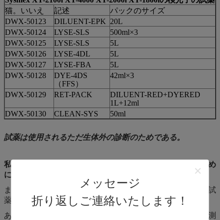
猫。いいえ
記述
パックのサイズ
DWX-50123
DILUENT-EPK
20L
DWX-50124
LYSE-SLS
500ml×3
DWX-50125
LYSE-SLS
5L
DWX-50126
LYSE-4DL
5L
DWX-50127
LYSE-FBA
5L
DWX-50128
DYE-4DS
42ml×3
（FFS）
DWX-50129
RET-PACK
DILUENT-RED+DYERED
1L+12ml
DWX-50130
CLEAN-SYS
50ml
試薬は使用されるただ生体外の診断のためである。
私達の試薬を使用する前に細胞カウンタ口径測定をするため
にべきであるか。
メッセージ
まずあなたの器械が私達のプロダクトを使用する前に元の試
折り返しご連絡いたします！
薬を使用したら、目盛りが付いているする必要はない。
あなたの器械が他の多用性がある試薬を使用したら、口径測