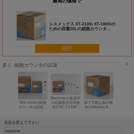
最高の価格で
シスメックス XT-2100i XT-1800iの
ための容量20Lの細胞カウンタ
Reaegnts 5部
続行
細胞カウンタの試薬
多く
Tecom 3の部品
Beckmanの血液学
バーコードと使い
DYMIN
TEK-2002の細胞
の試薬医学化学検
捨て可能な血の標
の検光子
カウンタの試薬の
光子AC.T 5 DIFF
本のMindray BC-
DH56 D
血の標本のセリウ
第三者
5800 BC-5200の
用性があ
ムCFDAの標準
血液学の試薬
部
言語を変えて下さい
Japanese