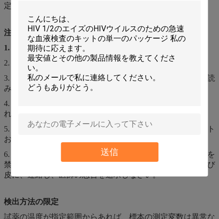
定は私達の試薬を使用する前に必要である。
注意
1.
このプロダクトは生体外で診断試薬である;
2. 汚染を密封し、防ぐ注意;
3. 妥当性の期間を超過するとき指示を使用の前に注意深く読
み、それらを使用することを止めるべきである;
4. プロダクトが凍っていれば、室温で完全に霜を取り除か
れ、混合の後で使用されるべきである。
5. 汚染された包装材料の不用な液体、無駄、残りプロダクト
および処置はローカル規則に、従う;
送信
6. 厳しく目および皮が付いている接触を食べ、避けることを
禁止する。一度沢山の水とすぐにきれいなあなたの目および
皮に、連絡し、医師の忠告を追求しなさい。
検出方法の限定
試薬の温度が指定範囲からあれば、標本の測定変数は異常な