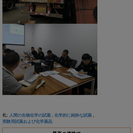
人間の生物化学の試薬
化学的に純粋な試薬
札:
,
,
実験用試薬および化学薬品