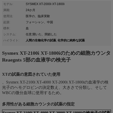
モデル:
SYSMEX XT-2000i XT-1800i
満期:
24か月
使用法:
医学の、臨床実験
起源:
フォーシャン、中国
標本:
血
システム:
任意:開いた、閉鎖した
人間の生物化学の試薬
化学的に純粋な試薬
ハイライト:
,
Sysmex XT-2100i XT-1800iのための細胞カウンタ
Reaegnts 5部の血液学の検光子
XTの試薬の意図されていた使用
、Sysmex XT-2100i XT-4000 XT-2000i XT-1800iの血液学の検
光子のヘモグロビンの決定数え、大きさで分類し、そして
WBCの微分血球に使用するため。
多用性がある細胞カウンタの試薬の指定
Sysmex XT-2100i XT-4000 XT-2000i XT-1800iの検光子の試薬