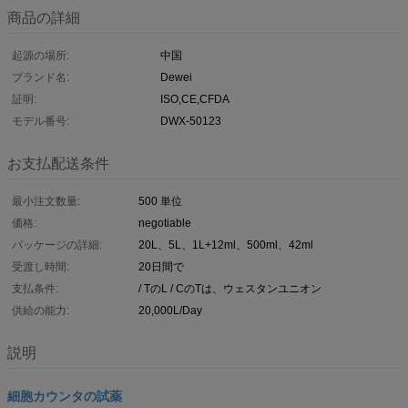
商品の詳細
起源の場所:
中国
ブランド名:
Dewei
証明:
ISO,CE,CFDA
モデル番号:
DWX-50123
お支払配送条件
最小注文数量:
500 単位
価格:
negotiable
パッケージの詳細:
20L、5L、1L+12ml、500ml、42ml
受渡し時間:
20日間で
支払条件:
/ TのL / CのTは、ウェスタンユニオン
供給の能力:
20,000L/Day
説明
細胞カウンタの試薬