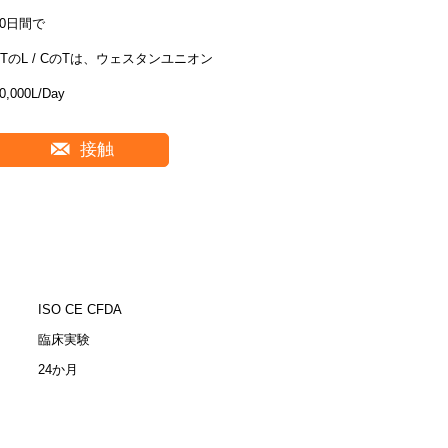
20日間で
/ TのL / CのTは、ウェスタンユニオン
0,000L/Day
接触
ISO CE CFDA
臨床実験
24か月