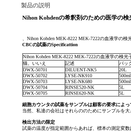
製品の説明
Nihon Kohdenの希釈剤のための医学の
CBCの試薬のSpecificattion
Nihon Kohden MEK-8222 MEK-7222の血液
猫。いいえ
記述
パッ
DWX-50701
DILUENT-NK5
20L
DWX-50702
LYSE-NK910
500ml
DWX-50703
LYSE-NK680
500ml
DWX-50704
RINSE520-NK
5L
DWX-50705
RINSE620-NK
5L
細胞カウンタの試薬をサンプルは顧客の要求によっ
当然、私達の会社はそれらののためにサンプルを大
検出方法の限定
試薬の温度が指定範囲からあれば、標本の測定変数