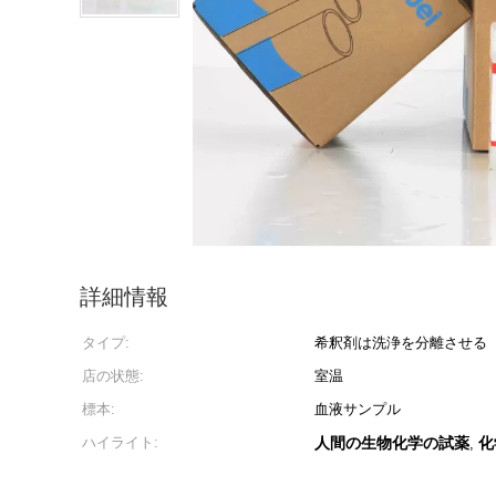
詳細情報
タイプ:
希釈剤は洗浄を分離させる
店の状態:
室温
標本:
血液サンプル
ハイライト:
人間の生物化学の試薬
化
,