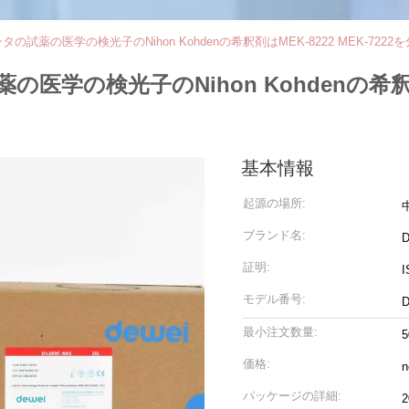
試薬の医学の検光子のNihon Kohdenの希釈剤はMEK-8222 MEK-722
学の検光子のNihon Kohdenの希釈剤はM
基本情報
起源の場所:
ブランド名:
D
証明:
I
モデル番号:
D
最小注文数量:
価格:
n
パッケージの詳細:
2