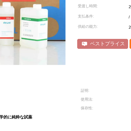
受渡し時間:
支払条件:
供給の能力:
2
ベストプライス
証明:
使用法:
保存性:
学的に純粋な試薬