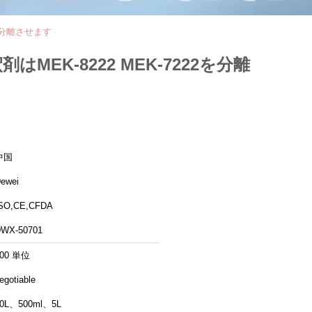
2を分離させます
EK-8222 MEK-7222を分離
中国
ewei
SO,CE,CFDA
WX-50701
500 単位
egotiable
0L、500ml、5L