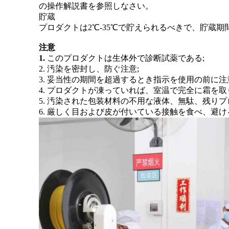
の操作解説書を参照しなさい。
貯蔵
プロダクトは2℃-35℃で貯えられるべきで、貯蔵期
注意
1.
このプロダクトは生体外で診断試薬である;
2. 汚染を密封し、防ぐ注意;
3. 妥当性の期間を超過するとき指示を使用の前に
4. プロダクトが凍っていれば、室温で完全に霜を
5. 汚染された包装材料の不用な液体、無駄、残り
6. 厳しく目および皮が付いている接触を食べ、